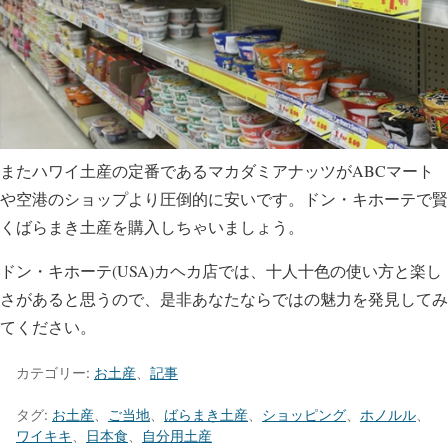
またハワイ土産の定番であるマカダミアナッツがABCマート
や空港のショップより圧倒的に安いです。ドン・キホーテで賢
くばらまき土産を購入しちゃいましょう。
ドン・キホーテ(USA)カヘカ店では、十人十色の使い方と楽し
さがあると思うので、是非あなたならではの魅力を発見してみ
てください。
カテゴリー:
お土産
、
記事
タグ:
お土産
、
ご当地
、
ばらまき土産
、
ショッピング
、
ホノルル
、
ワイキキ
、
日本食
、
自分用土産