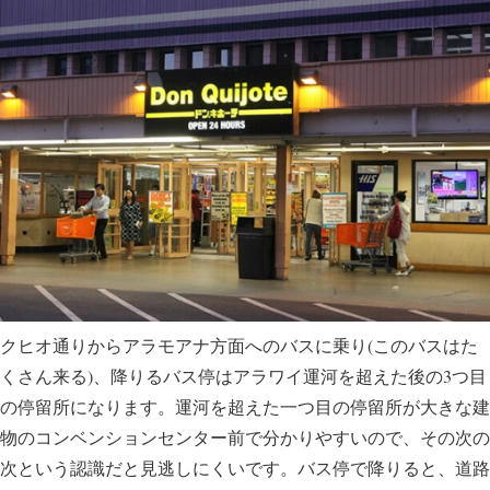
クヒオ通りからアラモアナ方面へのバスに乗り(このバスはた
くさん来る)、降りるバス停はアラワイ運河を超えた後の3つ目
の停留所になります。運河を超えた一つ目の停留所が大きな建
物のコンベンションセンター前で分かりやすいので、その次の
次という認識だと見逃しにくいです。バス停で降りると、道路