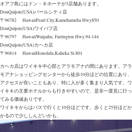
オアフ島にはドン・キホーテが3店舗あります。
DonQuijote(USA)パールシティ店
〒96782 HawaiiPearl City,Kamehameha Hwy850
DonQuijote(USA)ワイパフ店
〒96797 HawaiiWaipahu, Farrington Hwy.94-144
DonQuijote(USA)カヘカ店
〒96814 HawaiiHonolulu,Kaheka St.801
カヘカ店はワイキキ中心部とアラモアナの間にあります。アラ
モアナショッピングセンターから徒歩10分ほどの位置にあり、
アクセスが良いこともあり、特に人が多く集まり人気です。ワ
イキキの主要ホテルからも行きやすいので、是非一度見に行っ
てみる価値ありです。
ワイキキからはバスで行くと10分ほどです。歩くと25分ほどか
かるので少ししんどいかも。