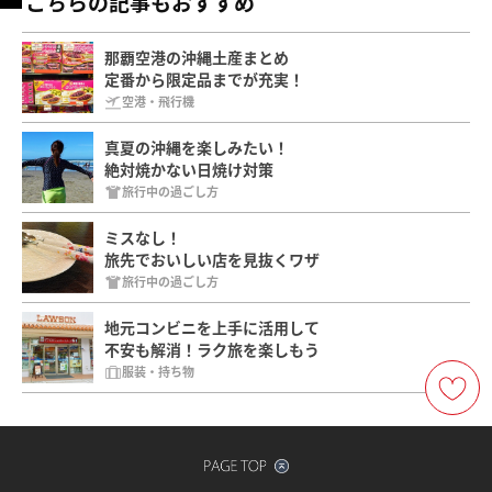
こちらの記事もおすすめ
那覇空港の沖縄土産まとめ
定番から限定品までが充実！
空港・飛行機
真夏の沖縄を楽しみたい！
絶対焼かない日焼け対策
旅行中の過ごし方
ミスなし！
旅先でおいしい店を見抜くワザ
旅行中の過ごし方
地元コンビニを上手に活用して
不安も解消！ラク旅を楽しもう
服装・持ち物