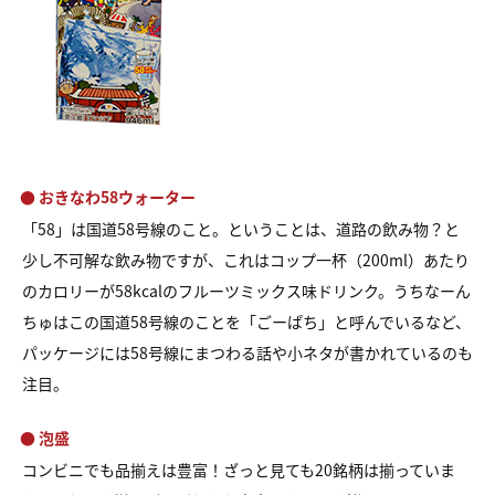
● おきなわ58ウォーター
「58」は国道58号線のこと。ということは、道路の飲み物？
と
少し不可解な飲み物ですが、
これはコップ一杯（200ml）あたり
のカロリーが
58kcalのフルーツミックス味ドリンク。
うちなーん
ちゅはこの国道58号線のことを
「ごーぱち」と呼んでいるなど、
パッケージには58号線にまつわる話や
小ネタが書かれているのも
注目。
● 泡盛
コンビニでも品揃えは豊富！ざっと見ても20銘柄は揃っていま