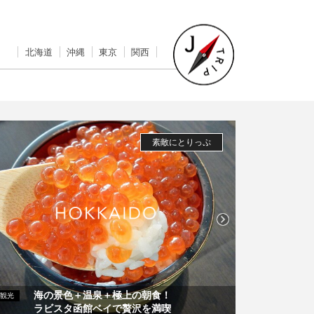
北海道
沖縄
東京
関西
素敵にとりっぷ
海の景色＋温泉＋極上の朝食！
2
観光
観光
ラビスタ函館ベイで贅沢を満喫
お