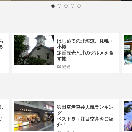
ら
はじめての北海道、札幌・
５
小樽
定番観光と北のグルメを食
す旅
観光
し
羽田空港空弁人気ランキン
グ
®
ベスト５＋注目空弁をご紹
介！