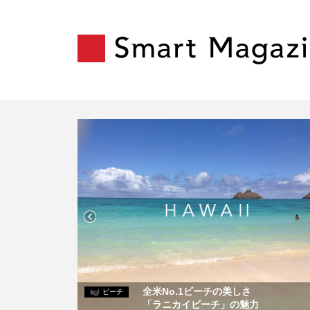
った
全米No.1ビーチの美しさ
ビーチ
ット
「ラニカイビーチ」の魅力