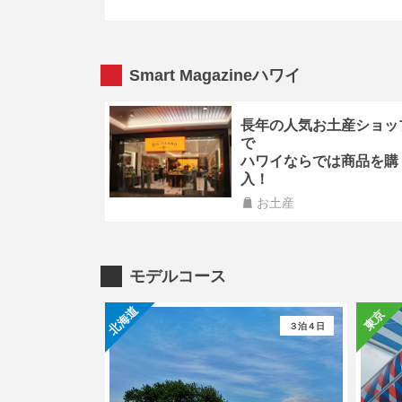
Smart Magazineハワイ
長年の人気お土産ショッ
で
ハワイならでは商品を購
入！
お土産
モデルコース
北海道
東京
３泊４日