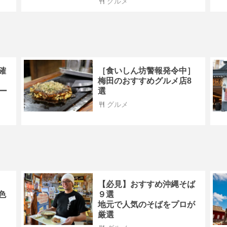
グルメ
確
［食いしん坊警報発令中］
梅田のおすすめグルメ店8
ー
選
グルメ
【必見】おすすめ沖縄そば
色
９選
地元で人気のそばをプロが
厳選