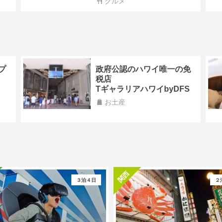
グルメ
プ
政府公認のハワイ唯一の免
税店
TギャラリアハワイbyDFS
お土産
関西
３泊４日
２