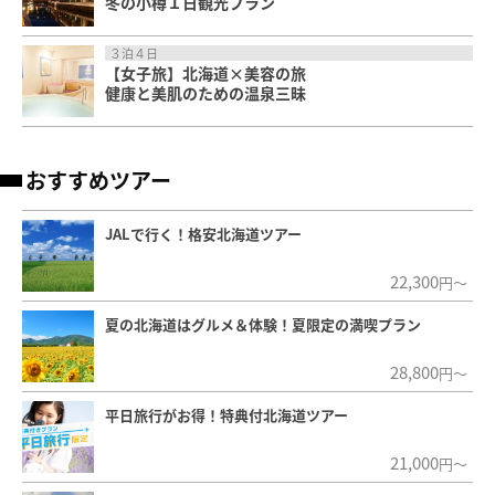
冬の小樽１日観光プラン
３泊４日
【女子旅】北海道×美容の旅
健康と美肌のための温泉三昧
おすすめツアー
JALで行く！格安北海道ツアー
22,300
円～
夏の北海道はグルメ＆体験！夏限定の満喫プラン
28,800
円～
平日旅行がお得！特典付北海道ツアー
21,000
円～