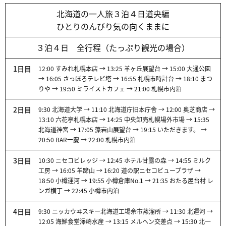
北海道の一人旅３泊４日道央編
ひとりのんびり気の向くままに
３泊４日 全行程（たっぷり観光の場合）
1日目
12:00 すみれ札幌本店 → 13:25 羊ヶ丘展望台 → 15:00 大通公園
→ 16:05 さっぽろテレビ塔 → 16:55 札幌市時計台 → 18:10 まつ
りや → 19:50 ミライストカフェ → 21:00 札幌市内泊
2日目
9:30 北海道大学 → 11:10 北海道庁旧本庁舎 → 12:00 奥芝商店 →
13:10 六花亭札幌本店 → 14:25 中央卸売札幌場外市場 → 15:35
北海道神宮 → 17:05 藻岩山展望台 → 19:15 いただきます。 →
20:50 BAR一慶 → 22:00 札幌市内泊
3日目
10:30 ニセコビレッジ → 12:45 ホテル甘露の森 → 14:55 ミルク
工房 → 16:05 羊蹄山 → 16:20 道の駅ニセコビュープラザ →
18:50 小樽運河 → 19:55 小樽倉庫No.1 → 21:35 おたる屋台村 レ
ンガ横丁 → 22:45 小樽市内泊
4日目
9:30 ニッカウヰスキー北海道工場余市蒸溜所 → 11:30 北運河 →
12:05 海鮮食堂澤崎水産 → 13:15 メルヘン交差点 → 15:30 北一