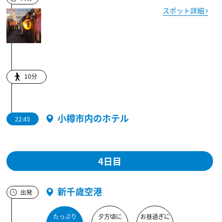
スポット詳細
10分
小樽市内のホテル
22:45
4日目
新千歳空港
出発
たっぷり
夕方頃に
お昼過ぎに