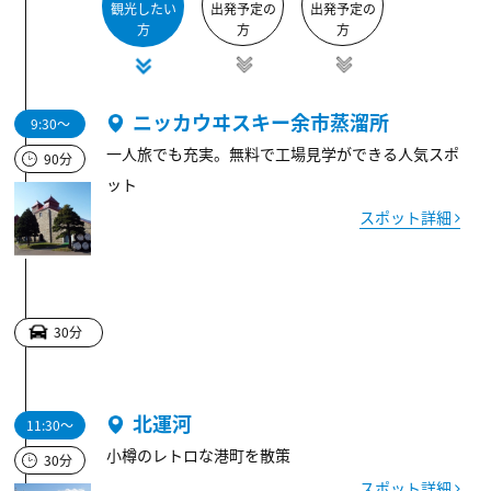
観光したい
出発予定の
出発予定の
方
方
方
ニッカウヰスキー余市蒸溜所
9:30～
一人旅でも充実。無料で工場見学ができる人気スポ
90分
ット
スポット詳細
30分
北運河
11:30～
小樽のレトロな港町を散策
30分
スポット詳細