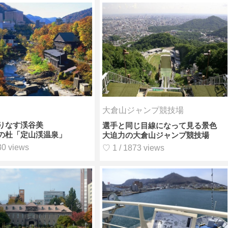
大倉山ジャンプ競技場
りなす渓谷美
選手と同じ目線になって見る景色
の杜「定山渓温泉」
大迫力の大倉山ジャンプ競技場
30 views
♡ 1 / 1873 views