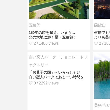
五稜郭
函館山
150年の時を超え、いまも…
何度でも
北の大地に輝く星・五稜郭！
よりも美
♡ 2 / 1488 views
♡ 2 / 18
白い恋人パーク チョコレートフ
ァクトリー
「お菓子の国」へいらっしゃい
白い恋人パークであまーい時間を
♡ 0 / 2292 views
美瑛 青