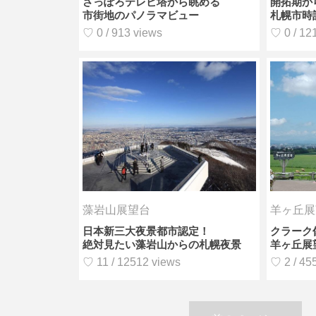
さっぽろテレビ塔から眺める
開拓期か
市街地のパノラマビュー
札幌市時
♡ 0 / 913 views
♡ 0 / 12
藻岩山展望台
羊ヶ丘展
日本新三大夜景都市認定！
クラーク
絶対見たい藻岩山からの札幌夜景
羊ヶ丘展
♡ 11 / 12512 views
♡ 2 / 45