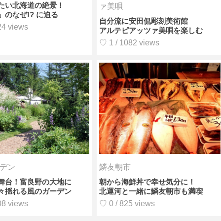
たい北海道の絶景！
ァ美唄
」のなぜ!? に迫る
自分流に安田侃彫刻美術館
24 views
アルテピアッツァ美唄を楽しむ
♡ 1 / 1082 views
デン
鱗友朝市
舞台！富良野の大地に
朝から海鮮丼で幸せ気分に！
々揺れる風のガーデン
北運河と一緒に鱗友朝市も満喫
08 views
♡ 0 / 825 views