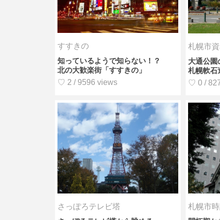
すすきの
札幌市資
知っているようで知らない！？
大通公園
北の大歓楽街「すすきの」
札幌軟石
♡ 2 / 9596 views
♡ 0 / 82
さっぽろテレビ塔
札幌市時