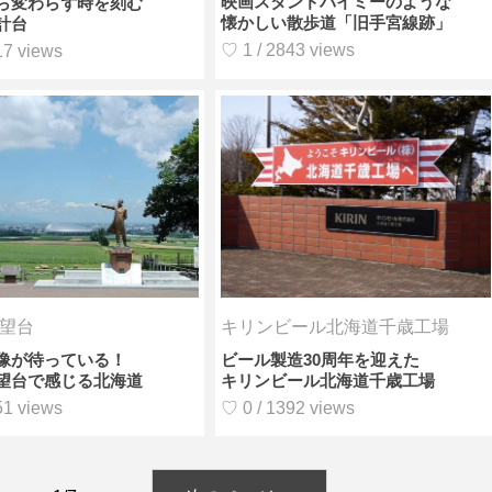
映画スタンドバイミーのような
ら変わらず時を刻む
懐かしい散歩道「旧手宮線跡」
計台
♡ 1 / 2843 views
17 views
望台
キリンビール北海道千歳工場
像が待っている！
ビール製造30周年を迎えた
望台で感じる北海道
キリンビール北海道千歳工場
51 views
♡ 0 / 1392 views