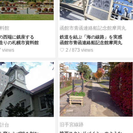
料館
函館市青函連絡船記念館摩周丸
の西端に鎮座する
鉄道を結ぶ「海の線路」を実感
造りの札幌市資料館
函館市青函連絡船記念館摩周丸
7 views
♡ 2 / 873 views
旧手宮線跡
計台