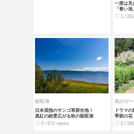
一度は見
「青い池
♡ 1 / 26
能取湖
風のガー
日本屈指のサンゴ草群生地！
ドラマの
真紅の絶景広がる秋の能取湖
季節の花
♡ 0 / 972 views
♡ 0 / 18