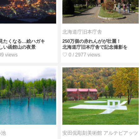
北海道庁旧本庁舎
見たくなる…絵ハガキ
250万個の赤れんがが壮麗！
しい函館山の夜景
北海道庁旧本庁舎で記念撮影を
09 views
♡ 0 / 2977 views
い池
安田侃彫刻美術館 アルテピアッツ