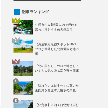
記事ランキング
札幌市内＆1時間以内で行ける
ほっこりおすすめ天然温泉
北海道観光最強スポット2021
プロが厳選した北海道観光地99
選
「北の国から」のロケ地として
いまも人気を誇る富良野市麓郷
「訪れたい坂日本一」に輝いた
函館湾を見渡す八幡坂の景色
【決定版】３泊４日北海道旅行