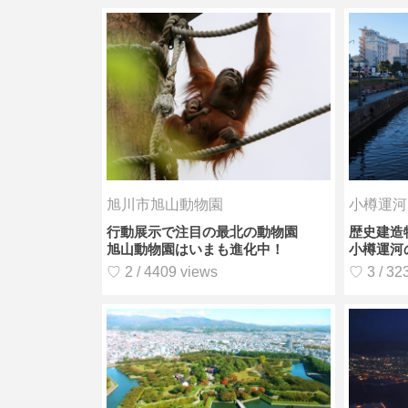
旭川市旭山動物園
小樽運河
行動展示で注目の最北の動物園
歴史建造
旭山動物園はいまも進化中！
小樽運河
♡ 2 / 4409 views
♡ 3 / 32