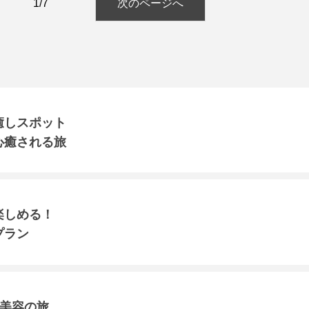
1/7
次のページへ
癒しスポット
心癒される旅
楽しめる！
プラン
×美容の旅