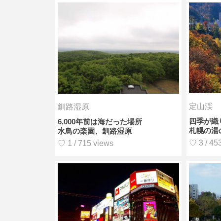
定山渓
釧路湿原
四季が織
6,000年前は海だった場所
札幌の湯
水鳥の楽園、釧路湿原
♡ 3 / 45
♡ 1 / 715 views