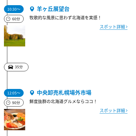
羊ヶ丘展望台
10:30～
牧歌的な風景に思わず北海道を実感！
60分
スポット詳細
35分
中央卸売札幌場外市場
12:05～
鮮度抜群の北海道グルメならココ！
90分
スポット詳細