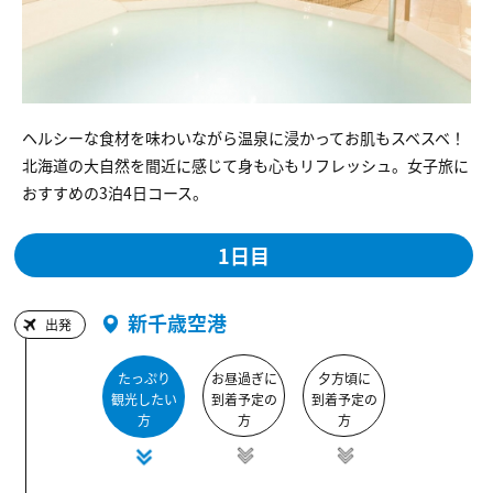
ヘルシーな食材を味わいながら温泉に浸かってお肌もスベスベ！
北海道の大自然を間近に感じて身も心もリフレッシュ。女子旅に
おすすめの3泊4日コース。
1日目
新千歳空港
出発
たっぷり
お昼過ぎに
夕方頃に
観光したい
到着予定の
到着予定の
方
方
方