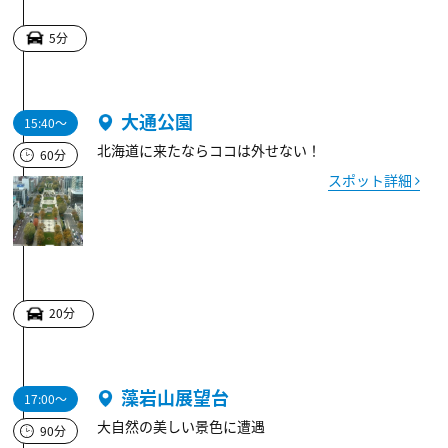
5分
大通公園
15:40～
北海道に来たならココは外せない！
60分
スポット詳細
20分
藻岩山展望台
17:00～
大自然の美しい景色に遭遇
90分