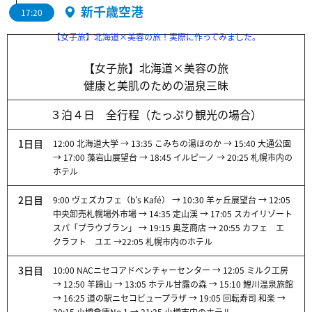
新千歳空港
17:20
【女子旅】北海道×美容の旅！実際に作ってみました。
【女子旅】北海道×美容の旅
健康と美肌のための温泉三昧
３泊４日 全行程（たっぷり観光の場合）
1日目
12:00 北海道大学 → 13:35 こみちの湯ほのか → 15:40 大通公園
→ 17:00 藻岩山展望台 → 18:45 イルピーノ → 20:25 札幌市内の
ホテル
2日目
9:00 ヴェズカフェ（b's Kafé） → 10:30 羊ヶ丘展望台 → 12:05
中央卸売札幌場外市場 → 14:35 定山渓 → 17:05 スカイリゾート
スパ「プラウブラン」 → 19:15 奥芝商店 → 20:55 カフェ エ
クラフト ユエ →22:05 札幌市内のホテル
3日目
10:00 NACニセコアドベンチャーセンター → 12:05 ミルク工房
→ 12:50 羊蹄山 → 13:05 ホテル甘露の森 → 15:10 鯉川温泉旅館
→ 16:25 道の駅ニセコビュープラザ → 19:05 回転寿司 和楽 →
20:15 小樽倉庫No.1 → 21:25 小樽市内のホテル