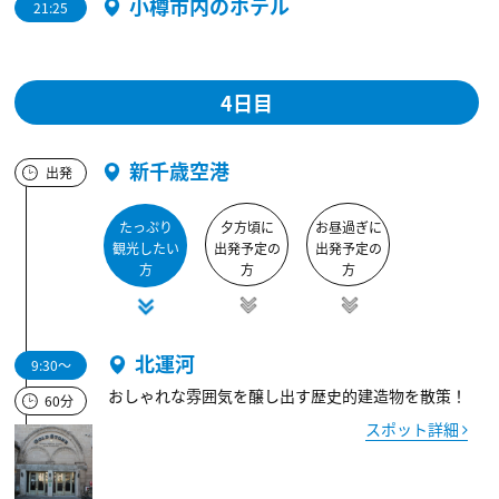
小樽市内のホテル
21:25
4日目
新千歳空港
出発
たっぷり
夕方頃に
お昼過ぎに
観光したい
出発予定の
出発予定の
方
方
方
北運河
9:30～
おしゃれな雰囲気を醸し出す歴史的建造物を散策！
60分
スポット詳細