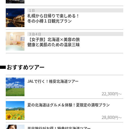
１日
札幌から日帰りで楽しめる！
冬の小樽１日観光プラン
３泊４日
【女子旅】北海道×美容の旅
健康と美肌のための温泉三昧
おすすめツアー
JALで行く！格安北海道ツアー
22,300
円～
夏の北海道はグルメ＆体験！夏限定の満喫プラン
28,800
円～
平日旅行がお得！特典付北海道ツアー