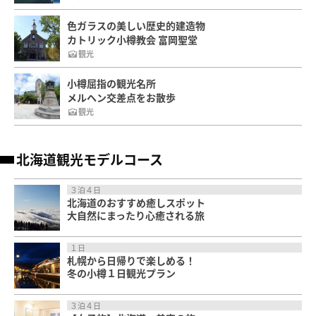
色ガラスの美しい歴史的建造物
カトリック小樽教会 富岡聖堂
観光
小樽屈指の観光名所
メルヘン交差点をお散歩
観光
北海道観光モデルコース
３泊４日
北海道のおすすめ癒しスポット
大自然にまったり心癒される旅
１日
札幌から日帰りで楽しめる！
冬の小樽１日観光プラン
３泊４日