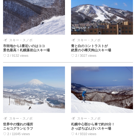
スキー・スノボ
スキー・スノボ
市街地から1番近いのはココ
青と白のコントラストが
景色最高！札幌藻岩山スキー場
絶景の小樽天狗山スキー場
♡ 2 / 9132 views
♡ 2 / 3027 views
スキー・スノボ
スキー・スノボ
世界中の憧れの場所
札幌中心部から車で約20分！
ニセコグランヒラフ
さっぽろばんけいスキー場
♡ 2 / 11645 views
♡ 4 / 9310 views