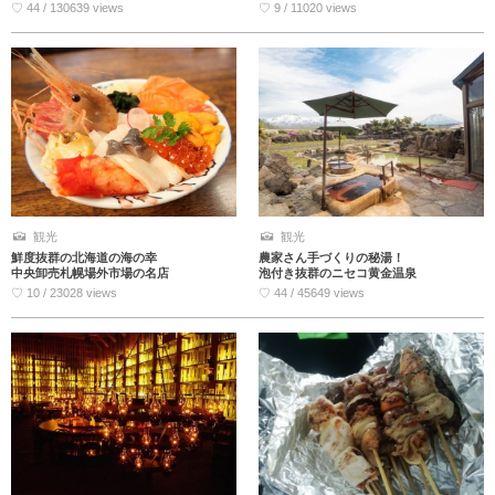
♡ 44 / 130639 views
♡ 9 / 11020 views
観光
観光
鮮度抜群の北海道の海の幸
農家さん手づくりの秘湯！
中央卸売札幌場外市場の名店
泡付き抜群のニセコ黄金温泉
♡ 10 / 23028 views
♡ 44 / 45649 views