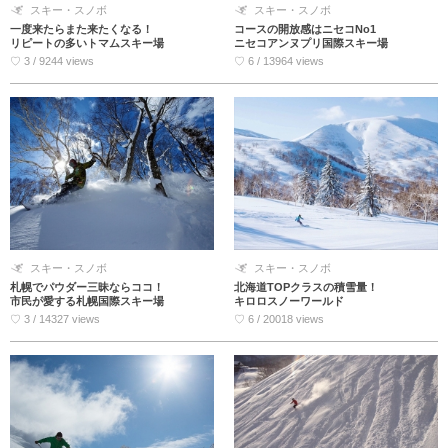
スキー・スノボ
スキー・スノボ
一度来たらまた来たくなる！
コースの開放感はニセコNo1
リピートの多いトマムスキー場
ニセコアンヌプリ国際スキー場
♡ 3 / 9244 views
♡ 6 / 13964 views
スキー・スノボ
スキー・スノボ
札幌でパウダー三昧ならココ！
北海道TOPクラスの積雪量！
市民が愛する札幌国際スキー場
キロロスノーワールド
♡ 3 / 14327 views
♡ 6 / 20018 views