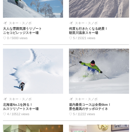
スキー・スノボ
スキー・スノボ
大人な雰囲気漂うリゾート
何度も行きたくなる絶景！
ニセコビレッジスキー場
朝里川温泉スキー場
♡ 0 / 5000 views
♡ 5 / 15321 views
スキー・スノボ
スキー・スノボ
北海道No.1を誇る！
道内最長コースは全長6km！
ルスツリゾートスキー場
景色最高のサッポロテイネ
♡ 4 / 10512 views
♡ 5 / 11222 views