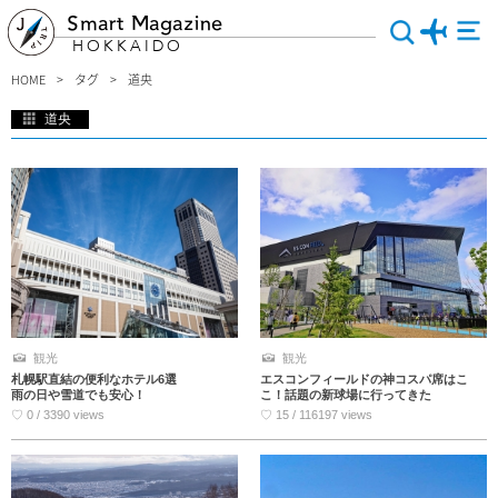
Smart Magazine
HOKKAIDO
HOME
タグ
道央
道央
北海道旅行で行きたい、道央の観光地を徹底ガイド！夏は満開のラベンダー畑、冬
は真っ白な雪景色…季節によって様々な楽しみ方がある道央エリア！定番観光スポ
ットや旬のグルメ、話題のお店、アクティビティなど魅力がいっぱいの道央を、旅
行に役立つ情報満載でお届けします。
観光
観光
札幌駅直結の便利なホテル6選
エスコンフィールドの神コスパ席はこ
雨の日や雪道でも安心！
こ！話題の新球場に行ってきた
♡ 0 / 3390 views
♡ 15 / 116197 views