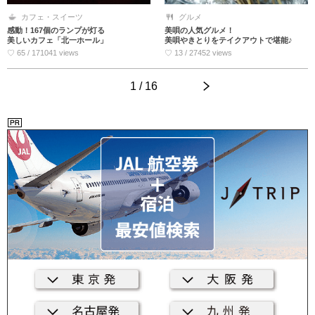
カフェ・スイーツ
グルメ
感動！167個のランプが灯る
美唄の人気グルメ！
美しいカフェ「北一ホール」
美唄やきとりをテイクアウトで堪能♪
♡ 65 / 171041 views
♡ 13 / 27452 views
1 / 16
>
<