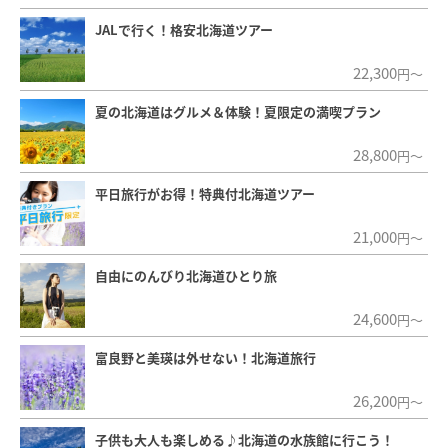
JALで行く！格安北海道ツアー
22,300
円～
夏の北海道はグルメ＆体験！夏限定の満喫プラン
28,800
円～
平日旅行がお得！特典付北海道ツアー
21,000
円～
自由にのんびり北海道ひとり旅
24,600
円～
富良野と美瑛は外せない！北海道旅行
26,200
円～
子供も大人も楽しめる♪北海道の水族館に行こう！