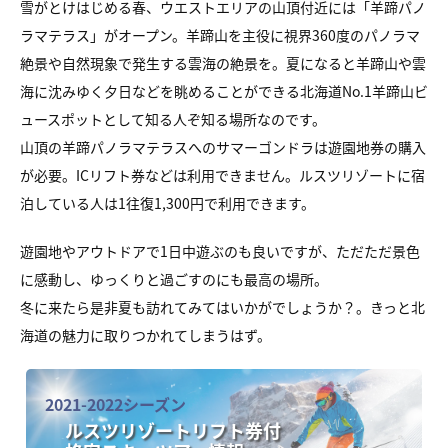
雪がとけはじめる春、ウエストエリアの山頂付近には「羊蹄パノ
ラマテラス」がオープン。羊蹄山を主役に視界360度のパノラマ
絶景や自然現象で発生する雲海の絶景を。夏になると羊蹄山や雲
海に沈みゆく夕日などを眺めることができる北海道No.1羊蹄山ビ
ュースポットとして知る人ぞ知る場所なのです。
山頂の羊蹄パノラマテラスへのサマーゴンドラは遊園地券の購入
が必要。ICリフト券などは利用できません。ルスツリゾートに宿
泊している人は1往復1,300円で利用できます。
遊園地やアウトドアで1日中遊ぶのも良いですが、ただただ景色
に感動し、ゆっくりと過ごすのにも最高の場所。
冬に来たら是非夏も訪れてみてはいかがでしょうか？。きっと北
海道の魅力に取りつかれてしまうはず。
2021-2022シーズン
ルスツリゾートリフト券付