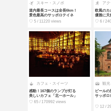
スキー・スノボ
アク
道内最長コースは全長6km！
欧風のカ
景色最高のサッポロテイネ
優雅に天
♡ 5 / 11220 views
♡ 6 / 24
カフェ・スイーツ
観光
感動！167個のランプが灯る
ビールの
美しいカフェ「北一ホール」
サッポロ
♡ 65 / 170992 views
♡ 12 / 2