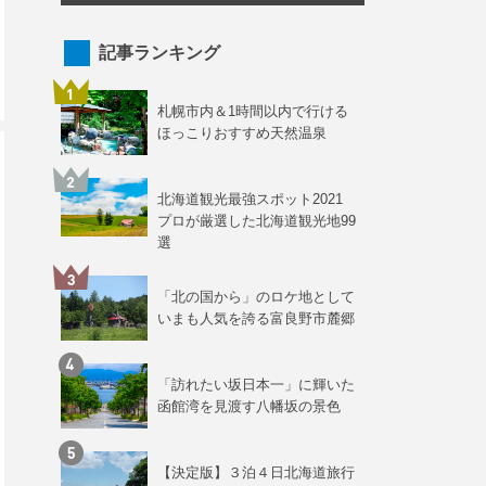
記事ランキング
札幌市内＆1時間以内で行ける
ほっこりおすすめ天然温泉
北海道観光最強スポット2021
プロが厳選した北海道観光地99
選
「北の国から」のロケ地として
いまも人気を誇る富良野市麓郷
「訪れたい坂日本一」に輝いた
函館湾を見渡す八幡坂の景色
【決定版】３泊４日北海道旅行