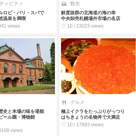
ティビティ
観光
ルロビ・バリ・スパで
鮮度抜群の北海道の海の幸
然温泉を満喫
中央卸売札幌場外市場の名店
041 views
♡ 10 / 23023 views
グルメ
歴史と本場の味を堪能
極上イクラをたっぷりがっつり
ビール園・博物館
はちきょうの名物丼で大満足
♡ 10 / 17693 views
9109 views