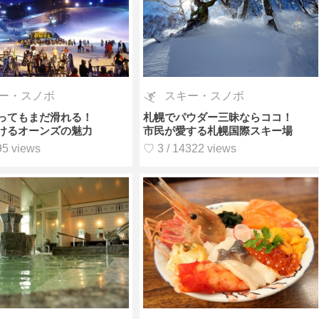
ー・スノボ
スキー・スノボ
ってもまだ滑れる！
札幌でパウダー三昧ならココ！
けるオーンズの魅力
市民が愛する札幌国際スキー場
95 views
♡ 3 / 14322 views