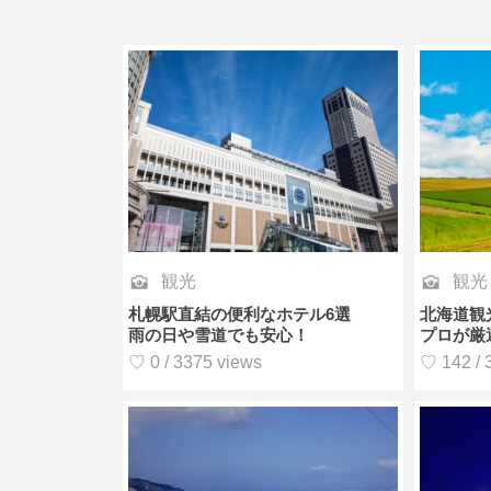
観光
観光
札幌駅直結の便利なホテル6選
北海道観
雨の日や雪道でも安心！
プロが厳
♡ 0 / 3375 views
♡ 142 / 