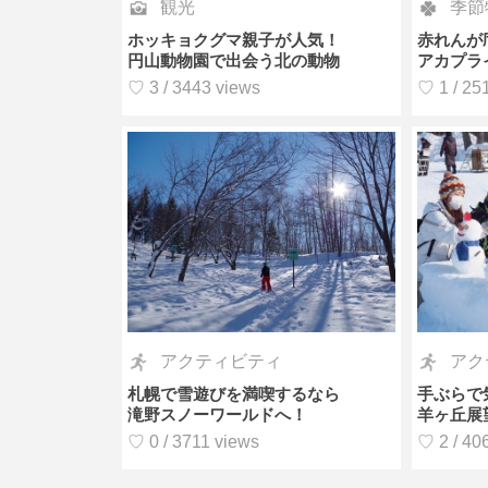
観光
季節
ホッキョクグマ親子が人気！
赤れんが
円山動物園で出会う北の動物
アカプラ
♡ 3 / 3443 views
♡ 1 / 25
アクティビティ
アク
札幌で雪遊びを満喫するなら
手ぶらで
滝野スノーワールドへ！
羊ヶ丘展
♡ 0 / 3711 views
♡ 2 / 40