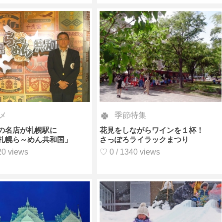
メ
季節特集
の名店が札幌駅に
花見をしながらワインを１杯！
札幌ら～めん共和国」
さっぽろライラックまつり
20 views
♡ 0 / 1340 views