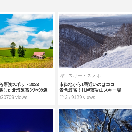
スキー・スノボ
光最強スポット2023
市街地から1番近いのはココ
選した北海道観光地99選
景色最高！札幌藻岩山スキー場
320709 views
♡ 2 / 9129 views