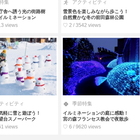
特集
アクティビティ
庁舎へ誘う光の街路樹
雪景色を楽しみながら歩こう！
イルミネーション
自然豊かな冬の前田森林公園
13 views
♡ 2 / 3542 views
ティビティ
季節特集
気軽に雪と遊ぼう！
イルミネーションの庭に感動！
望台スノーパーク
宮の森フランセス教会で夜散歩
61 views
♡ 6 / 9620 views