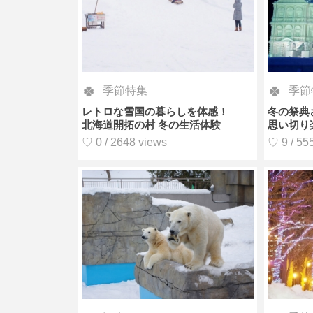
季節特集
季節
レトロな雪国の暮らしを体感！
冬の祭典
北海道開拓の村 冬の生活体験
思い切り
♡ 0 / 2648 views
♡ 9 / 55