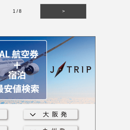
1 / 8
>