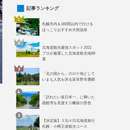
記事ランキング
札幌市内＆1時間以内で行ける
ほっこりおすすめ天然温泉
北海道観光最強スポット2021
プロが厳選した北海道観光地99
選
「北の国から」のロケ地として
いまも人気を誇る富良野市麓郷
「訪れたい坂日本一」に輝いた
函館湾を見渡す八幡坂の景色
。
【決定版】３泊４日北海道旅行
札幌・小樽王道観光コース