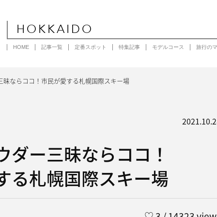
HOKKAIDO
HOME
記事一覧
定番スポット
特集記事
モデルコース
旅行の
三昧ならココ！市民が愛する札幌国際スキー場
2021.10.2
ウダー三昧ならココ！
する札幌国際スキー場
♡
3
/ 14323 view