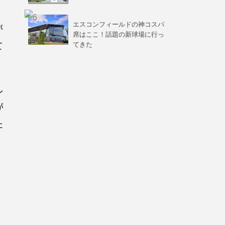
エスコンフィールドの神コスパ
が
席はここ！話題の新球場に行っ
て
てきた
ル
が
た