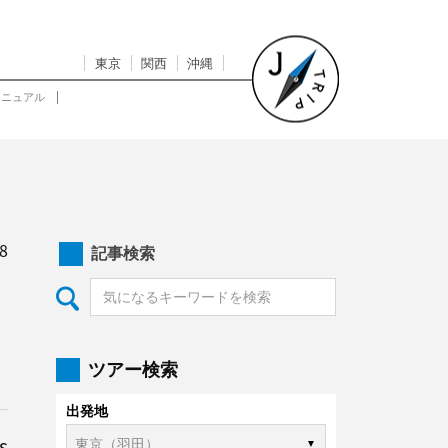
東京
関西
沖縄
マニュアル
8
記事検索
ツアー検索
出発地
s