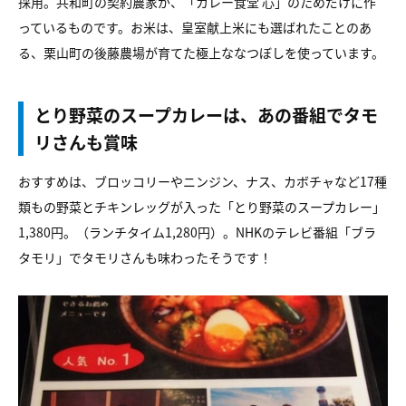
採用。共和町の契約農家が、「カレー食堂 心」のためだけに作
っているものです。お米は、皇室献上米にも選ばれたことのあ
る、栗山町の後藤農場が育てた極上ななつぼしを使っています。
とり野菜のスープカレーは、あの番組でタモ
リさんも賞味
おすすめは、ブロッコリーやニンジン、ナス、カボチャなど17種
類もの野菜とチキンレッグが入った「とり野菜のスープカレー」
1,380円。（ランチタイム1,280円）。NHKのテレビ番組「ブラ
タモリ」でタモリさんも味わったそうです！