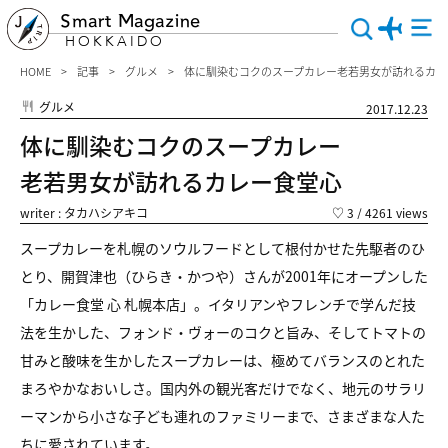
Smart Magazine
HOKKAIDO
HOME
記事
グルメ
体に馴染むコクのスープカレー老若男女が訪れるカレ
グルメ
2017.12.23
体に馴染むコクのスープカレー
老若男女が訪れるカレー食堂心
writer : タカハシアキコ
♡
3
/ 4261 views
スープカレーを札幌のソウルフードとして根付かせた先駆者のひ
とり、開賀津也（ひらき・かつや）さんが2001年にオープンした
「カレー食堂 心 札幌本店」。イタリアンやフレンチで学んだ技
法を生かした、フォンド・ヴォーのコクと旨み、そしてトマトの
甘みと酸味を生かしたスープカレーは、極めてバランスのとれた
まろやかなおいしさ。国内外の観光客だけでなく、地元のサラリ
ーマンから小さな子ども連れのファミリーまで、さまざまな人た
ちに愛されています。