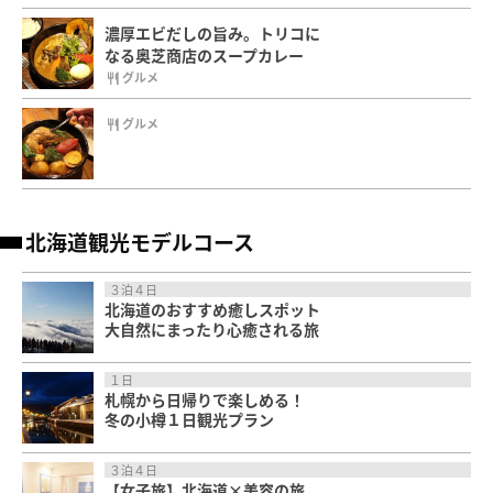
濃厚エビだしの旨み。トリコに
なる奥芝商店のスープカレー
グルメ
グルメ
北海道観光モデルコース
３泊４日
北海道のおすすめ癒しスポット
大自然にまったり心癒される旅
１日
札幌から日帰りで楽しめる！
冬の小樽１日観光プラン
３泊４日
【女子旅】北海道×美容の旅