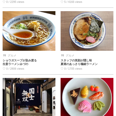
♡ 0 / 2295 views
♡ 5 / 4166 views
グルメ
グルメ
ショウガスープが染み渡る
スタッフの笑顔が隠し味
生姜ラーメンみづの
夏堀のあっさり極細ラーメン
♡ 0 / 2806 views
♡ 0 / 1705 views