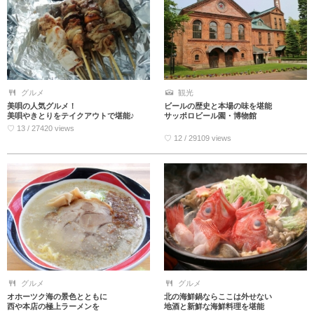
グルメ
観光
美唄の人気グルメ！
ビールの歴史と本場の味を堪能
美唄やきとりをテイクアウトで堪能♪
サッポロビール園・博物館
♡ 13 / 27420 views
♡ 12 / 29109 views
グルメ
グルメ
オホーツク海の景色とともに
北の海鮮鍋ならここは外せない
西や本店の極上ラーメンを
地酒と新鮮な海鮮料理を堪能