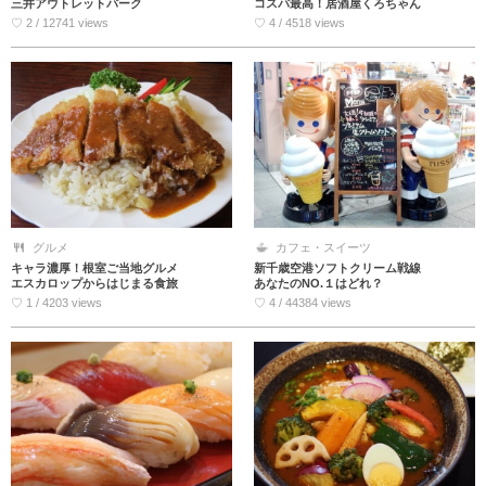
三井アウトレットパーク
コスパ最高！居酒屋くろちゃん
♡ 2 / 12741 views
♡ 4 / 4518 views
グルメ
カフェ・スイーツ
キャラ濃厚！根室ご当地グルメ
新千歳空港ソフトクリーム戦線
エスカロップからはじまる食旅
あなたのNO.１はどれ？
♡ 1 / 4203 views
♡ 4 / 44384 views