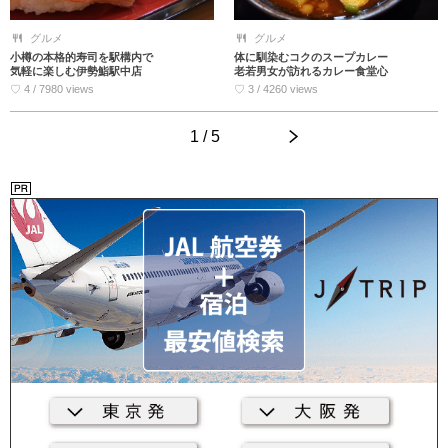
グルメ
グルメ
小樽の本格的寿司を駅構内で
体に馴染むコクのスープカレー
気軽に楽しむ伊勢鮨駅中店
老若男女が訪れるカレー食堂心
♡ 4 / 7980 views
♡ 3 / 4260 views
1 / 5
>
<