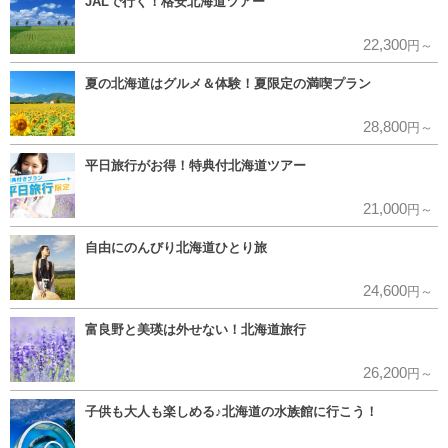
JALで行く！格安北海道ツアー
22,300
円～
夏の北海道はグルメ＆体験！夏限定の満喫プラン
28,800
円～
平日旅行がお得！特典付北海道ツアー
21,000
円～
自由にのんびり北海道ひとり旅
24,600
円～
富良野と美瑛は外せない！北海道旅行
26,200
円～
子供も大人も楽しめる♪北海道の水族館に行こう！