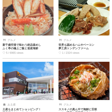
グルメ
グルメ
新千歳空港で味わう絶品釜めし
世界も認めるハムやベーコン
ふく亭の極上ご飯と道産海鮮
夢工房トンデンファーム
♡ 5 / 6965 views
♡ 1 / 2324 views
お土産
グルメ
土産もまとめてショッピング！
ススキノの真ん中で海鮮に舌鼓