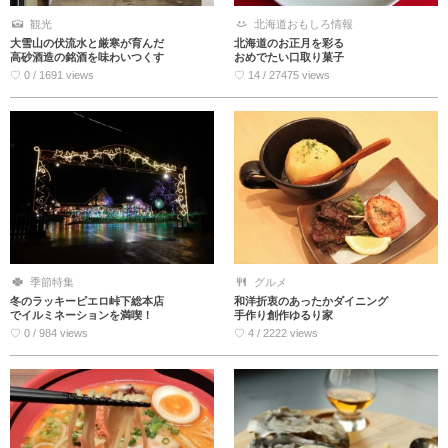
観光
北海道おもしろ情報
大雪山の伏流水と厳寒が育んだ
北海道のお正月を彩る
高砂酒造の銘酒を味わいつくす
おめでたい口取り菓子
♡ 0 / 1691 views
♡ 14 / 27475 views
季節特集
グルメ
冬のラッキーピエロ峠下総本店
和洋折衷のあったかダイニング
でイルミネーションを満喫！
手作り創作ゆるり家
♡ 0 / 984 views
♡ 4 / 2222 views