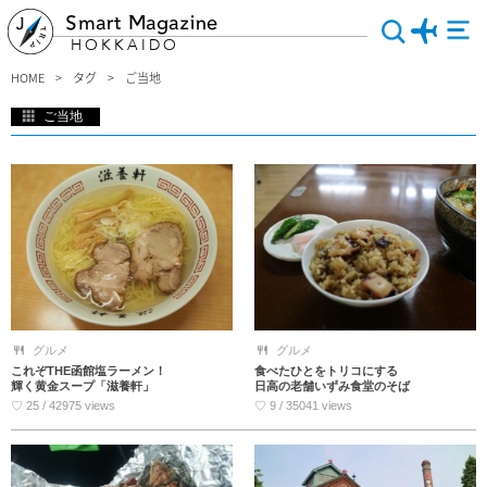
Smart Magazine
HOKKAIDO
HOME
タグ
ご当地
ご当地
北海道のご当地情報のご紹介です！ご家族旅行やカップル、お友達旅行でもこれを
見れば安心！広い北海道で、その地域特有のおすすめ情報を集めてみました。ご当
地の美味しいグルメやお土産、人気の観光スポットなど幅広く集めてみたのでぜひ
チェックしてみてください。素敵な出会いが待っていますよ。
グルメ
グルメ
これぞTHE函館塩ラーメン！
食べたひとをトリコにする
輝く黄金スープ「滋養軒」
日高の老舗いずみ食堂のそば
♡ 25 / 42975 views
♡ 9 / 35041 views