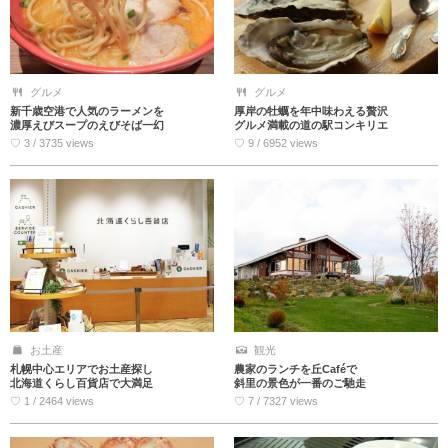
グルメ
グルメ
新千歳空港で人気のラーメンを
厚岸の牡蠣を年中味わえる贅沢
濃厚えびスープのえびそば一幻
グルメ満載の道の駅コンキリエ
♡ 3 / 3735 views
♡ 9 / 6952 views
お土産
観光
札幌中心エリアでお土産探し
農家のランチを丘Caféで
北海道くらし百貨店で大満足
斜里の景色が一番のご馳走
♡ 1 / 2464 views
♡ 7 / 7327 views