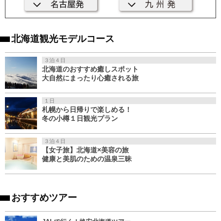
北海道観光モデルコース
３泊４日
北海道のおすすめ癒しスポット
大自然にまったり心癒される旅
１日
札幌から日帰りで楽しめる！
冬の小樽１日観光プラン
３泊４日
【女子旅】北海道×美容の旅
健康と美肌のための温泉三昧
おすすめツアー