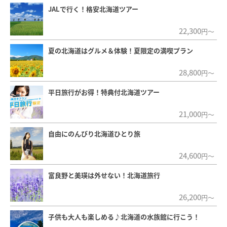
JALで行く！格安北海道ツアー
22,300
円～
夏の北海道はグルメ＆体験！夏限定の満喫プラン
28,800
円～
平日旅行がお得！特典付北海道ツアー
21,000
円～
自由にのんびり北海道ひとり旅
24,600
円～
富良野と美瑛は外せない！北海道旅行
26,200
円～
子供も大人も楽しめる♪北海道の水族館に行こう！