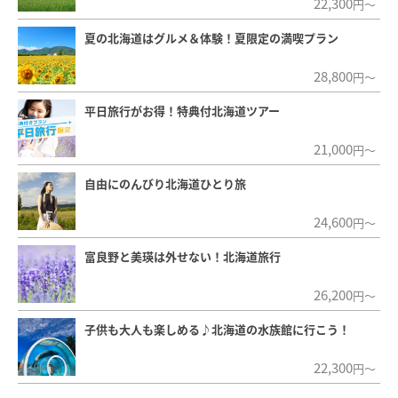
22,300
円～
夏の北海道はグルメ＆体験！夏限定の満喫プラン
28,800
円～
平日旅行がお得！特典付北海道ツアー
21,000
円～
自由にのんびり北海道ひとり旅
24,600
円～
富良野と美瑛は外せない！北海道旅行
26,200
円～
子供も大人も楽しめる♪北海道の水族館に行こう！
22,300
円～