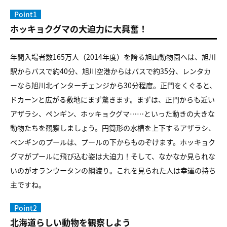
Point1
ホッキョクグマの大迫力に大興奮！
年間入場者数165万人（2014年度）を誇る旭山動物園へは、旭川
駅からバスで約40分、旭川空港からはバスで約35分、レンタカ
ーなら旭川北インターチェンジから30分程度。正門をくぐると、
ドカーンと広がる敷地にまず驚きます。まずは、正門からも近い
アザラシ、ペンギン、ホッキョクグマ……といった動きの大きな
動物たちを観察しましょう。円筒形の水槽を上下するアザラシ、
ペンギンのプールは、プールの下からものぞけます。ホッキョク
グマがプールに飛び込む姿は大迫力！そして、なかなか見られな
いのがオランウータンの綱渡り。これを見られた人は幸運の持ち
主ですね。
Point2
北海道らしい動物を観察しよう