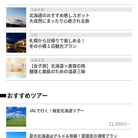
３泊４日
北海道のおすすめ癒しスポット
大自然にまったり心癒される旅
１日
札幌から日帰りで楽しめる！
冬の小樽１日観光プラン
３泊４日
【女子旅】北海道×美容の旅
健康と美肌のための温泉三昧
おすすめツアー
JALで行く！格安北海道ツアー
22,300
円～
夏の北海道はグルメ＆体験！夏限定の満喫プラン