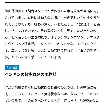
旭山動物園では飼育スタッフが手作りした案内看板が各所に掲示
されています。看板には動物の説明が手書きでわかりやすく書か
れているのですが、味わい深く、心あたたまる「北海道！」を感
じさせてくれるのです。その看板とともに見ていただきたいの
が、北海道らしい生き物たち。オオワシやオジロワシ、シマフク
ロウといった猛禽類、エゾヒグマ、キタキツネ、エゾユキウサ
ギ、エゾリスなども、ここ旭山動物園で見ると「北海道の動物世
界」をさらに深く感じることでしょう。
Point3
ペンギンの散歩は冬の風物詩
雪深い旭川にある旭山動物園の特徴のひとつは、冬の季節にも工
夫をこらしていること。人気沸騰中なのは、なんといってもペン
ギンの散歩。目の前をペンギンたちが行進します。約500ｍのコ