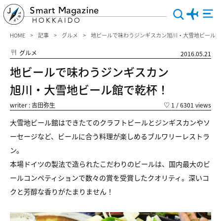
Smart Magazine
HOKKAIDO
HOME
記事
グルメ
地ビールで味わうジンギスカン旭川・大雪地ビール館
グルメ
2016.05.21
地ビールで味わうジンギスカン
旭川・大雪地ビール館で乾杯！
writer : 吉田弥生
♡
1
/ 6301 views
大雪地ビール館はできたてのクラフトビールとジンギスカンやソ
ーセージなど、ビールに合う料理が楽しめるブルワリーレストラ
ン。
本場ドイツの製法で造られたこだわりのビールは、国内最大のビ
ールコンペティションで数々の賞を受賞したクオリティ。深いコ
クと芳醇な香りがたまりません！