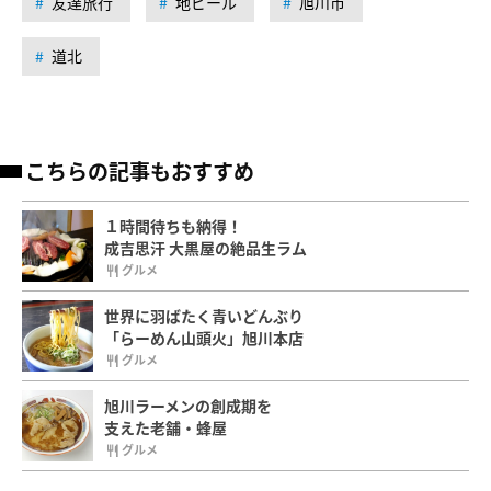
友達旅行
地ビール
旭川市
道北
こちらの記事もおすすめ
１時間待ちも納得！
成吉思汗 大黒屋の絶品生ラム
グルメ
世界に羽ばたく青いどんぶり
「らーめん山頭火」旭川本店
グルメ
旭川ラーメンの創成期を
支えた老舗・蜂屋
グルメ