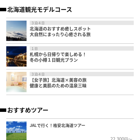
北海道観光モデルコース
３泊４日
北海道のおすすめ癒しスポット
大自然にまったり心癒される旅
１日
札幌から日帰りで楽しめる！
冬の小樽１日観光プラン
３泊４日
【女子旅】北海道×美容の旅
健康と美肌のための温泉三昧
おすすめツアー
JALで行く！格安北海道ツアー
22,300
円～