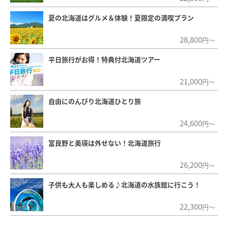
夏の北海道はグルメ＆体験！夏限定の満喫プラン
28,800
円～
平日旅行がお得！特典付北海道ツアー
21,000
円～
自由にのんびり北海道ひとり旅
24,600
円～
富良野と美瑛は外せない！北海道旅行
26,200
円～
子供も大人も楽しめる♪北海道の水族館に行こう！
22,300
円～