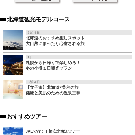
北海道観光モデルコース
３泊４日
北海道のおすすめ癒しスポット
大自然にまったり心癒される旅
１日
札幌から日帰りで楽しめる！
冬の小樽１日観光プラン
３泊４日
【女子旅】北海道×美容の旅
健康と美肌のための温泉三昧
おすすめツアー
JALで行く！格安北海道ツアー