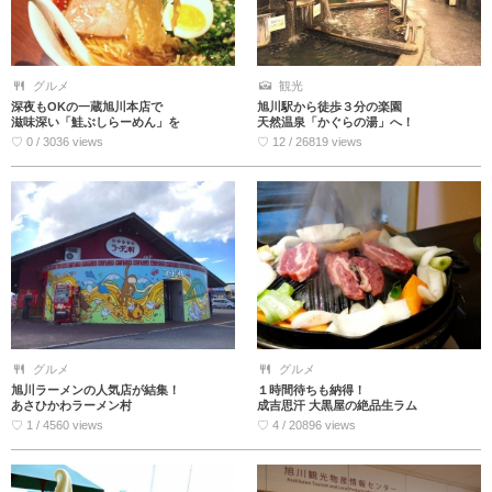
グルメ
観光
深夜もOKの一蔵旭川本店で
旭川駅から徒歩３分の楽園
滋味深い「鮭ぶしらーめん」を
天然温泉「かぐらの湯」へ！
♡ 0 / 3036 views
♡ 12 / 26819 views
グルメ
グルメ
旭川ラーメンの人気店が結集！
１時間待ちも納得！
あさひかわラーメン村
成吉思汗 大黒屋の絶品生ラム
♡ 1 / 4560 views
♡ 4 / 20896 views