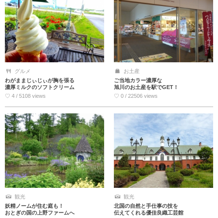
グルメ
お土産
わがままじぃじぃが胸を張る
ご当地カラー濃厚な
濃厚ミルクのソフトクリーム
旭川のお土産を駅でGET！
♡ 4 / 5108 views
♡ 0 / 22506 views
観光
観光
妖精ノームが住む庭も！
北国の自然と手仕事の技を
おとぎの国の上野ファームへ
伝えてくれる優佳良織工芸館