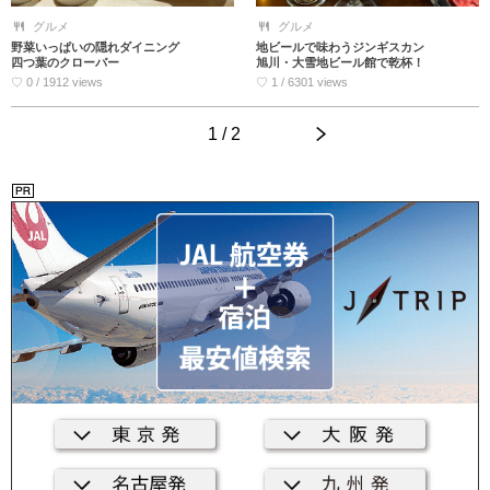
グルメ
グルメ
野菜いっぱいの隠れダイニング
地ビールで味わうジンギスカン
四つ葉のクローバー
旭川・大雪地ビール館で乾杯！
♡ 0 / 1912 views
♡ 1 / 6301 views
1 / 2
>
<