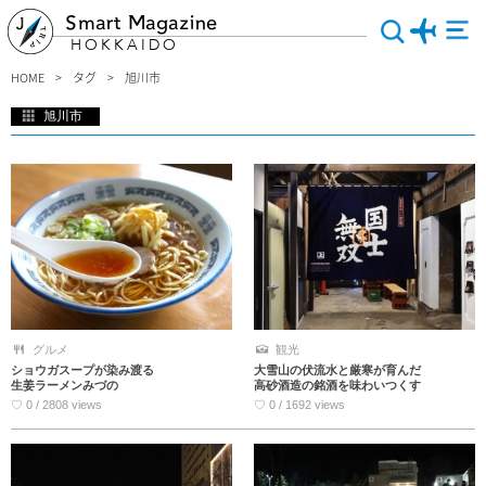
Smart Magazine
HOKKAIDO
HOME
タグ
旭川市
旭川市
北海道・旭川市（あさひかわし）には、隠された未知なる魅力がたくさん！思わ
ず“絵”にしたくなるような美しい景色が広がっているのはもちろん、絶品グルメや
芸術の世界を味わうことのできる観光スポットなど、友人との観光やデートにはピ
ッタリな場所ばかり。「どこへ行こうか」と迷ったら、是非！旭川市へ足を運んで
みてください。
グルメ
観光
ショウガスープが染み渡る
大雪山の伏流水と厳寒が育んだ
生姜ラーメンみづの
高砂酒造の銘酒を味わいつくす
♡ 0 / 2808 views
♡ 0 / 1692 views