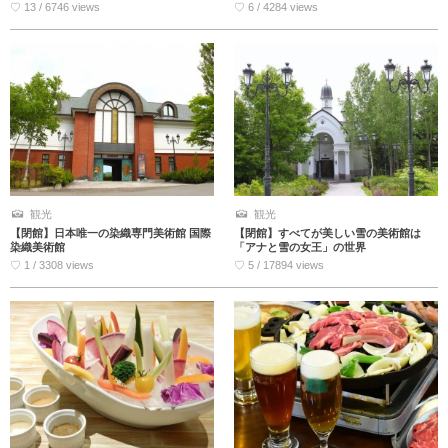
♡ 13 / 6746 views
♡ 6 / 4284 views
観光
観光
【閉館】日本唯一の染織専門美術館 国際
【閉館】すべてが美しい雪の美術館は
染織美術館
「アナと雪の女王」の世界
♡ 1 / 3308 views
♡ 5 / 17894 views