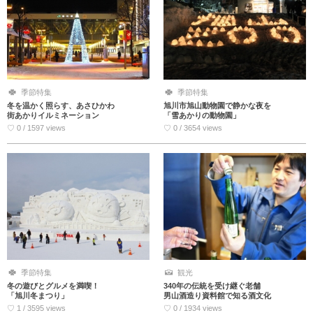
季節特集
季節特集
冬を温かく照らす、あさひかわ
旭川市旭山動物園で静かな夜を
街あかりイルミネーション
「雪あかりの動物園」
♡ 0 / 1597 views
♡ 0 / 3654 views
季節特集
観光
冬の遊びとグルメを満喫！
340年の伝統を受け継ぐ老舗
「旭川冬まつり」
男山酒造り資料館で知る酒文化
♡ 1 / 3595 views
♡ 0 / 1934 views