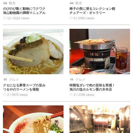
観光
観光
のびのび動く動物にワクワク
椅子の美に浸るコレクション館
旭山動物園の満喫マニュアル
チェアーズ・ギャラリー
♡ 12 / 6116 views
♡ 0 / 2482 views
グルメ
グルメ
クセになる豚骨スープの旨み
特製塩ダレで肉の旨味を実感！
つるやのラーメンを堪能
旭川の塩ホルモン栗の木本店
♡ 2 / 5970 views
♡ 2 / 2765 views