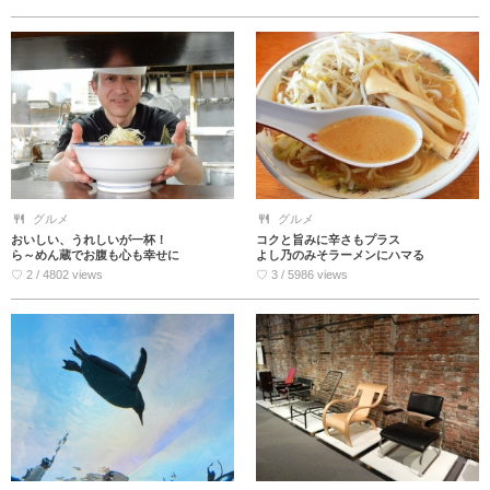
グルメ
グルメ
おいしい、うれしいが一杯！
コクと旨みに辛さもプラス
ら～めん蔵でお腹も心も幸せに
よし乃のみそラーメンにハマる
♡ 2 / 4802 views
♡ 3 / 5986 views