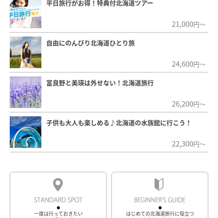
平日旅行がお得！特典付北海道ツアー
21,000
円～
自由にのんびり北海道ひとり旅
24,600
円～
富良野と美瑛は外せない！北海道旅行
26,200
円～
子供も大人も楽しめる♪北海道の水族館に行こう！
22,300
円～
一度は行っておきたい
はじめての北海道旅行に役立つ