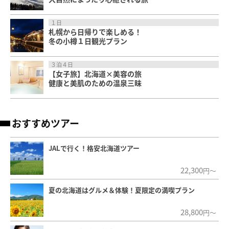
１日
札幌から日帰りで楽しめる！
冬の小樽１日観光プラン
３泊４日
【女子旅】北海道×美容の旅
健康と美肌のための温泉三昧
おすすめツアー
JALで行く！格安北海道ツアー
22,300
円～
夏の北海道はグルメ＆体験！夏限定の満喫プラン
28,800
円～