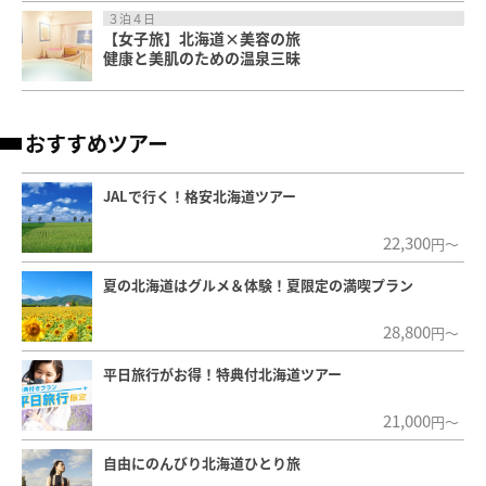
３泊４日
【女子旅】北海道×美容の旅
健康と美肌のための温泉三昧
おすすめツアー
JALで行く！格安北海道ツアー
22,300
円～
夏の北海道はグルメ＆体験！夏限定の満喫プラン
28,800
円～
平日旅行がお得！特典付北海道ツアー
21,000
円～
自由にのんびり北海道ひとり旅