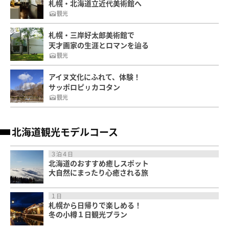
札幌・北海道立近代美術館へ
観光
札幌・三岸好太郎美術館で
天才画家の生涯とロマンを辿る
観光
アイヌ文化にふれて、体験！
サッポロピㇼカコタン
観光
北海道観光モデルコース
３泊４日
北海道のおすすめ癒しスポット
大自然にまったり心癒される旅
１日
札幌から日帰りで楽しめる！
冬の小樽１日観光プラン