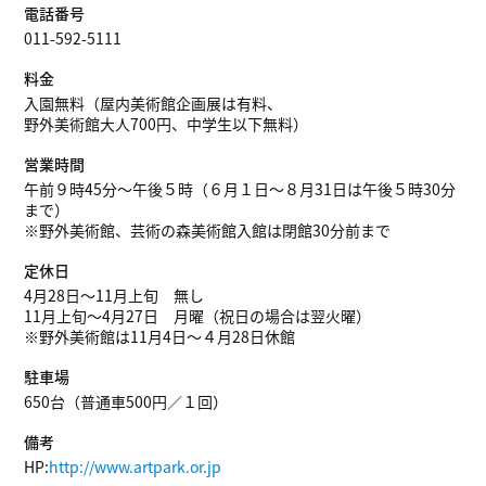
電話番号
011-592-5111
料金
入園無料（屋内美術館企画展は有料、
野外美術館大人700円、中学生以下無料）
営業時間
午前９時45分～午後５時（６月１日～８月31日は午後５時30分
まで）
※野外美術館、芸術の森美術館入館は閉館30分前まで
定休日
4月28日～11月上旬 無し
11月上旬～4月27日 月曜（祝日の場合は翌火曜）
※野外美術館は11月4日～４月28日休館
駐車場
650台（普通車500円／１回）
備考
HP:
http://www.artpark.or.jp