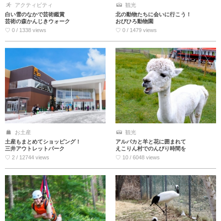
アクティビティ
観光
白い雪のなかで芸術鑑賞
北の動物たちに会いに行こう！
芸術の森かんじきウォーク
おびひろ動物園
♡ 0 / 1338 views
♡ 0 / 1479 views
お土産
観光
土産もまとめてショッピング！
アルパカと羊と花に囲まれて
三井アウトレットパーク
えこりん村でのんびり時間を
♡ 2 / 12744 views
♡ 10 / 6048 views