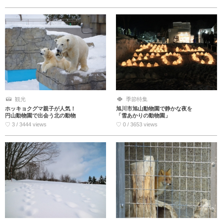
観光
季節特集
ホッキョクグマ親子が人気！
旭川市旭山動物園で静かな夜を
円山動物園で出会う北の動物
「雪あかりの動物園」
♡ 3 / 3444 views
♡ 0 / 3653 views