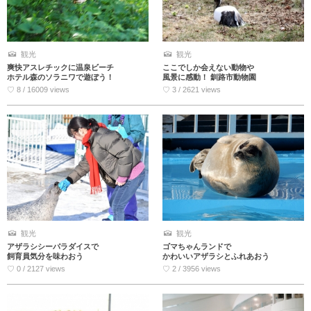
観光
観光
爽快アスレチックに温泉ビーチ
ここでしか会えない動物や
ホテル森のソラニワで遊ぼう！
風景に感動！ 釧路市動物園
♡ 8 / 16009 views
♡ 3 / 2621 views
観光
観光
アザラシシーパラダイスで
ゴマちゃんランドで
飼育員気分を味わおう
かわいいアザラシとふれあおう
♡ 0 / 2127 views
♡ 2 / 3956 views