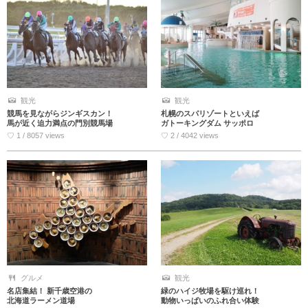
観光
観光
競馬を見ながらジンギスカン！
札幌のスパリゾートといえば
馬が近く迫力満点の門別競馬場
ガトーキングダム サッポロ
♡ 1 / 8057 views
♡ 2 / 4042 views
グルメ
観光
名店集結！ 新千歳空港の
緑のハイジ牧場を駆け巡れ！
北海道ラーメン道場
動物いっぱいのふれ合い体験