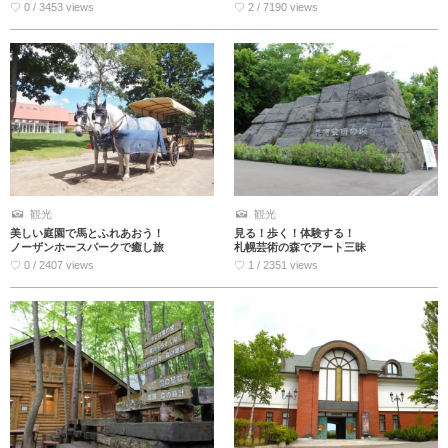
♡ 0 / 3453 views
♡ 2 / 7190 views
観光
観光
美しい庭園で馬とふれあおう！
見る！歩く！体験する！
ノーザンホースパークで癒し旅
札幌芸術の森でアート三昧
♡ 0 / 2407 views
♡ 1 / 2351 views