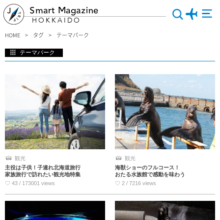
Smart Magazine
HOKKAIDO
HOME
タグ
テーマパーク
テーマパーク
小さな子供から大人まで楽しめる、北海道テーマパーク特集！テーマパークの中に
は、美しい自然が広がっているのはもちろん、可愛らしい動物がいたり、夜になる
と綺麗なイルミネーションを見られるスポットもあります♪家族旅行や恋人とのデ
ートに最適です。北海道旅行の一日はテーマパークで遊びつくそう～。
観光
観光
主役は子供！子連れ北海道旅行
海獣ショーのフルコース！
家族旅行で訪れたい観光地特集
おたる水族館で感動を味わう
♡ 43 / 173001 views
♡ 2 / 7216 views