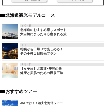
北海道観光モデルコース
３泊４日
北海道のおすすめ癒しスポット
大自然にまったり心癒される旅
１日
札幌から日帰りで楽しめる！
冬の小樽１日観光プラン
３泊４日
【女子旅】北海道×美容の旅
健康と美肌のための温泉三昧
おすすめツアー
JALで行く！格安北海道ツアー