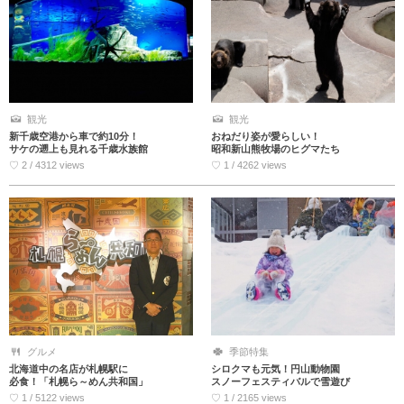
観光
観光
新千歳空港から車で約10分！
おねだり姿が愛らしい！
サケの遡上も見れる千歳水族館
昭和新山熊牧場のヒグマたち
♡ 2 / 4312 views
♡ 1 / 4262 views
グルメ
季節特集
北海道中の名店が札幌駅に
シロクマも元気！円山動物園
必食！「札幌ら～めん共和国」
スノーフェスティバルで雪遊び
♡ 1 / 5122 views
♡ 1 / 2165 views