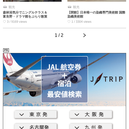
観光
観光
森林浴気分でニングルテラス＆
【閉館】日本唯一の染織専門美術館 国際
富良野・ドラマ館をぶらり散策
染織美術館
♡ 3 / 9169 views
♡ 1 / 3304 views
1 / 2
>
<