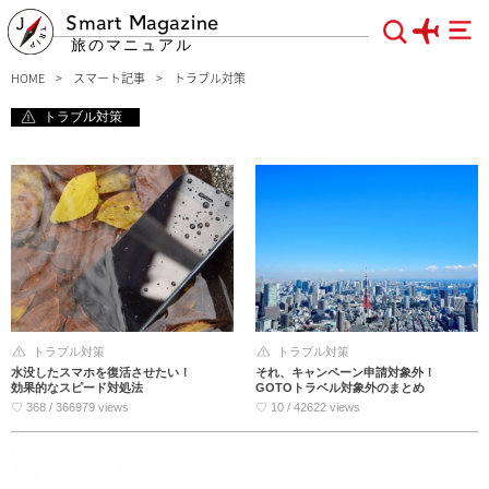
Smart Magazine
旅のマニュアル
HOME
スマート記事
トラブル対策
トラブル対策
トラブル対策
トラブル対策
水没したスマホを復活させたい！
それ、キャンペーン申請対象外！
効果的なスピード対処法
GOTOトラベル対象外のまとめ
♡ 368 / 366979 views
♡ 10 / 42622 views