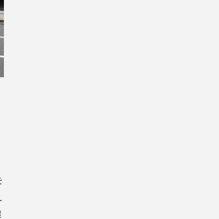
を
え
継