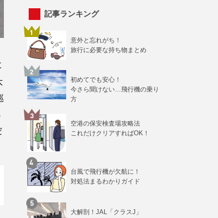
記事ランキング
意外と忘れがち！
旅行に必要な持ち物まとめ
に
大
初めてでも安心！
今さら聞けない…飛行機の乗り
巡
方
ら
空港の保安検査場攻略法
だ
これだけクリアすればOK！
台風で飛行機が欠航に！
対処法まるわかりガイド
大解剖！JAL「クラスJ」