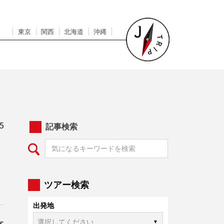
東京
関西
北海道
沖縄
5
記事検索
ツアー検索
出発地
s