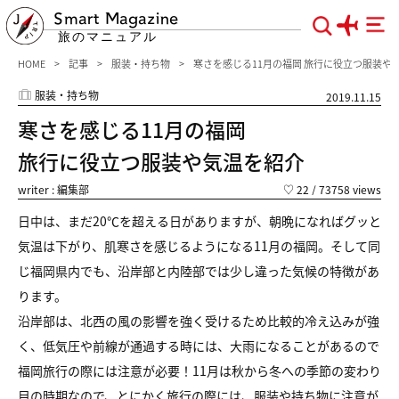
Smart Magazine
旅のマニュアル
HOME
記事
服装・持ち物
寒さを感じる11月の福岡 旅行に役立つ服装や
服装・持ち物
2019.11.15
寒さを感じる11月の福岡
旅行に役立つ服装や気温を紹介
writer : 編集部
♡
22
/ 73758 views
日中は、まだ20℃を超える日がありますが、朝晩になればグッと
気温は下がり、肌寒さを感じるようになる11月の福岡。そして同
じ福岡県内でも、沿岸部と内陸部では少し違った気候の特徴があ
ります。
沿岸部は、北西の風の影響を強く受けるため比較的冷え込みが強
く、低気圧や前線が通過する時には、大雨になることがあるので
福岡旅行の際には注意が必要！11月は秋から冬への季節の変わり
目の時期なので、とにかく旅行の際には、服装や持ち物に注意が