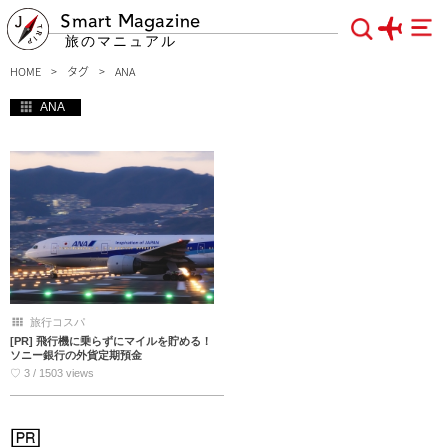
Smart Magazine
旅のマニュアル
HOME
タグ
ANA
ANA
旅行コスパ
[PR] 飛行機に乗らずにマイルを貯める！
ソニー銀行の外貨定期預金
♡ 3 / 1503 views