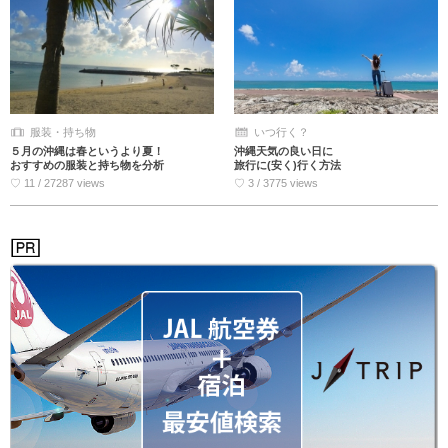
服装・持ち物
いつ行く？
５月の沖縄は春というより夏！
沖縄天気の良い日に
おすすめの服装と持ち物を分析
旅行に(安く)行く方法
♡ 11 / 27287 views
♡ 3 / 3775 views