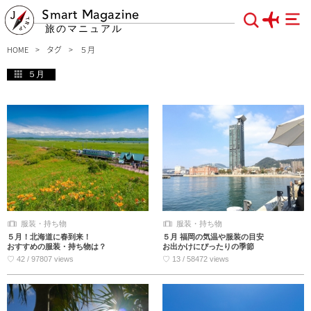
Smart Magazine
旅のマニュアル
HOME
タグ
５月
５月
服装・持ち物
服装・持ち物
５月！北海道に春到来！
５月 福岡の気温や服装の目安
おすすめの服装・持ち物は？
お出かけにぴったりの季節
♡ 42 / 97807 views
♡ 13 / 58472 views