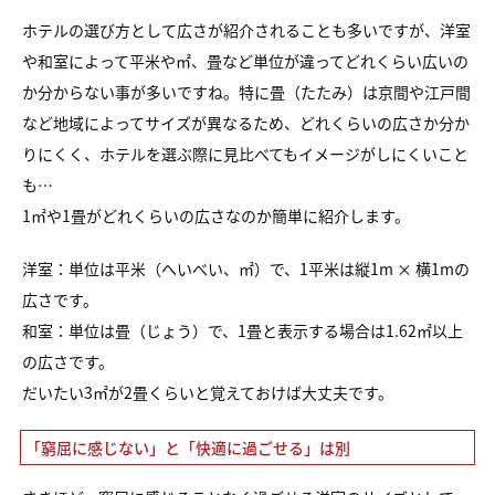
ホテルの選び方として広さが紹介されることも多いですが、洋室
や和室によって平米や㎡、畳など単位が違ってどれくらい広いの
か分からない事が多いですね。特に畳（たたみ）は京間や江戸間
など地域によってサイズが異なるため、どれくらいの広さか分か
りにくく、ホテルを選ぶ際に見比べてもイメージがしにくいこと
も…
1㎡や1畳がどれくらいの広さなのか簡単に紹介します。
洋室：単位は平米（へいべい、㎡）で、1平米は縦1m × 横1mの
広さです。
和室：単位は畳（じょう）で、1畳と表示する場合は1.62㎡以上
の広さです。
だいたい3㎡が2畳くらいと覚えておけば大丈夫です。
「窮屈に感じない」と「快適に過ごせる」は別