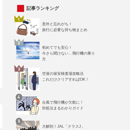
記事ランキング
意外と忘れがち！
旅行に必要な持ち物まとめ
初めてでも安心！
今さら聞けない…飛行機の乗り
方
空港の保安検査場攻略法
これだけクリアすればOK！
台風で飛行機が欠航に！
対処法まるわかりガイド
大解剖！JAL「クラスJ」