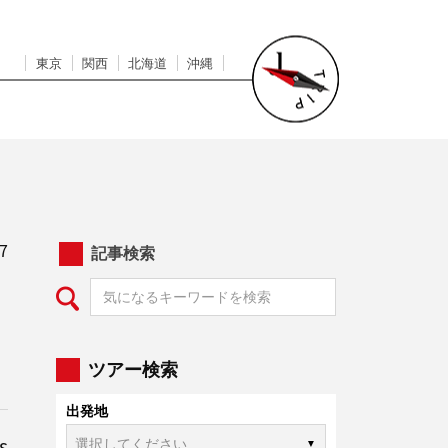
東京
関西
北海道
沖縄
7
記事検索
ツアー検索
出発地
s