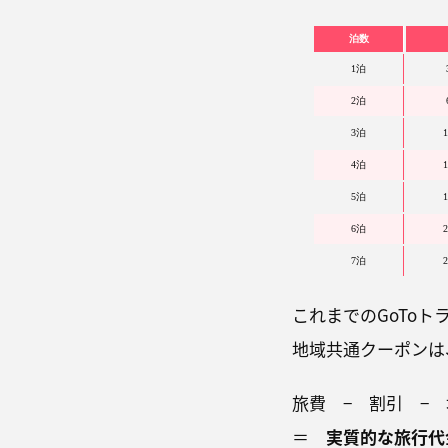
泊数
1泊
2泊
3泊
1
4泊
1
5泊
1
6泊
2
7泊
2
これまでのGoToト
地域共通クーポンは
旅費 − 割引 −
＝
実質的な旅行代