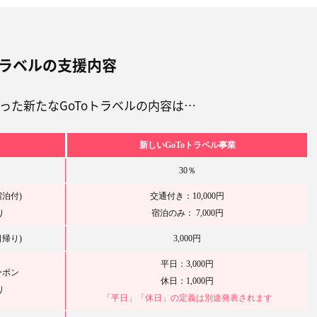
トラベルの支援内容
あった新たなGoToトラベルの内容は…
新しいGoToトラベル事業
30％
泊付)
交通付き：10,000円
り
宿泊のみ： 7,000円
帰り)
3,000円
平日：3,000円
ーポン
休日：1,000円
り
「平日」「休日」の定義は別途発表されます