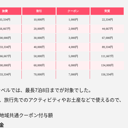
旅費
割引
クーポン
実質
33,334
円
10,000
円
1,000
円
22,334
円
66,667
円
20,000
円
2,000
円
44,667
円
00,000
円
30,000
円
3,000
円
67,000
円
33,334
円
40,000
円
4,000
円
89,334
円
66,667
円
50,000
円
5,000
円
111,667
円
00,000
円
60,000
円
6,000
円
134,000
円
33,334
円
70,000
円
7,000
円
156,334
円
ラベルでは、最長7泊8日までが対象でした。
、旅行先でのアクティビティやお土産などで使えるので、
 地域共通クーポン付与額
金