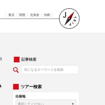
東京
関西
北海道
沖縄
3
記事検索
か
ツアー検索
出発地