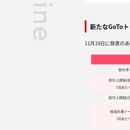
新たなGoTo
11月19日に発表の
割引率
割引上限額(宿
1泊あた
割引上限額(日
地域共通ク
1泊あた