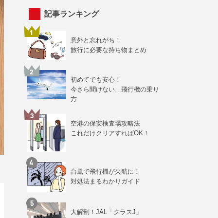
記事ランキング
意外と忘れがち！
旅行に必要な持ち物まとめ
初めてでも安心！
今さら聞けない…飛行機の乗り
方
空港の保安検査場攻略法
これだけクリアすればOK！
台風で飛行機が欠航に！
対処法まるわかりガイド
大解剖！JAL「クラスJ」