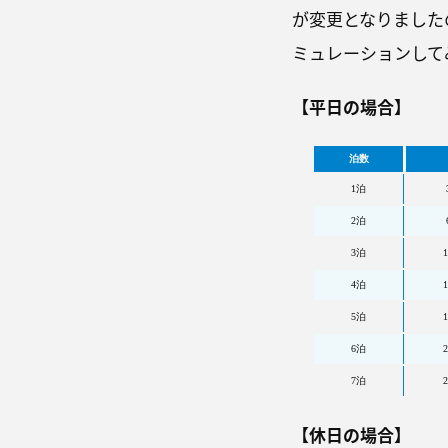
が変更となりました
ミュレーションして
【平日の場合】
泊数
1泊
2泊
3泊
1
4泊
1
5泊
1
6泊
2
7泊
2
【休日の場合】