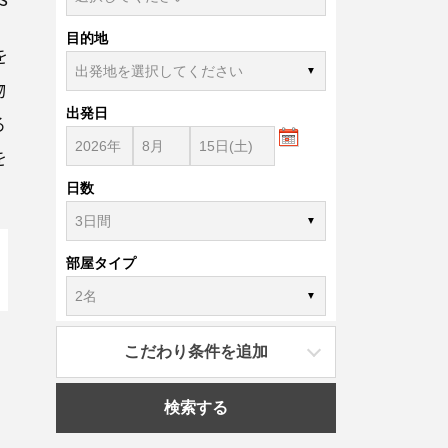
目的地
を
物
出発日
る
を
日数
部屋タイプ
こだわり条件を追加
検索する