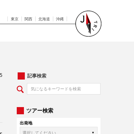
東京
関西
北海道
沖縄
5
記事検索
ツアー検索
出発地
s