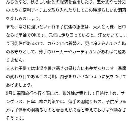
んじ色など、秋らしい配色の服装を着用したり、五分丈や七分丈
のような便利アイテムを取り入れたりしてこの時期らしいお洒落
を楽しみましょう。
また、寒さに強いといわれる子供達の服装は、大人と同様、日中
ならば半袖でOKです。元気に走り回っていると、汗をかいてしま
う可能性があるので、カバンには着替え、更に冷え込んできた時
のお守りとして、薄手のパーカーやカーディガンがあれば問題あ
りません。
大人と子供では体温や暑さ寒さの感じ方にも差があります。季節
の変わり目であるこの時期、風邪をひかせないように気をつけて
あげましょう。
9月に福岡旅行へ行く際には、紫外線対策として日焼け止め、サ
ングラス、日傘、寒さ対策では、薄手の羽織りもの、子供がいる
方は子供用の羽織るものと着替えが必要と考えておけば問題なさ
そうです。