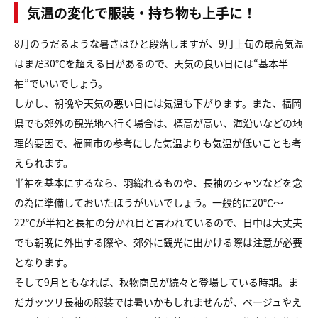
気温の変化で服装・持ち物も上手に！
8月のうだるような暑さはひと段落しますが、9月上旬の最高気温
はまだ30℃を超える日があるので、天気の良い日には“基本半
袖”でいいでしょう。
しかし、朝晩や天気の悪い日には気温も下がります。また、福岡
県でも郊外の観光地へ行く場合は、標高が高い、海沿いなどの地
理的要因で、福岡市の参考にした気温よりも気温が低いことも考
えられます。
半袖を基本にするなら、羽織れるものや、長袖のシャツなどを念
の為に準備しておいたほうがいいでしょう。一般的に20℃～
22℃が半袖と長袖の分かれ目と言われているので、日中は大丈夫
でも朝晩に外出する際や、郊外に観光に出かける際は注意が必要
となります。
そして9月ともなれば、秋物商品が続々と登場している時期。ま
だガッツリ長袖の服装では暑いかもしれませんが、ベージュやえ