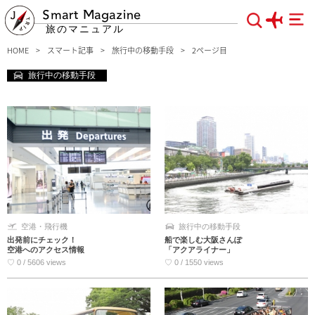
Smart Magazine
旅のマニュアル
HOME
スマート記事
旅行中の移動手段
2ページ目
旅行中の移動手段
空港・飛行機
旅行中の移動手段
出発前にチェック！
船で楽しむ大阪さんぽ
空港へのアクセス情報
「アクアライナー」
♡ 0 / 5606 views
♡ 0 / 1550 views