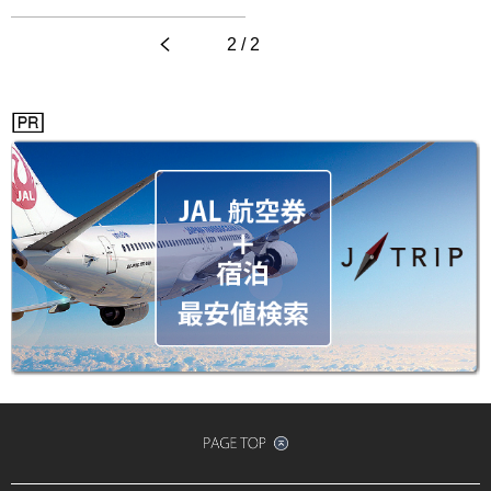
<
2 / 2
>