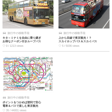
旅行中の移動手段
旅行中の移動手段
キタ～ミナミを自由に乗り継ぎ
上から目線で東京観光！？
お得なクーポン付きループバス
スカイホップバス＆スカイバス
♡ 0 / 1213 views
♡ 5 / 5036 views
旅行中の移動手段
ポイントをつかめば便利で安心
電車＆バスで楽しむ東京観光
♡ 35 / 44001 views