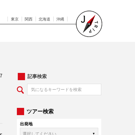
東京
関西
北海道
沖縄
7
記事検索
ツアー検索
出発地
s