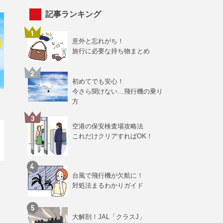
記事ランキング
意外と忘れがち！
旅行に必要な持ち物まとめ
初めてでも安心！
今さら聞けない…飛行機の乗り
方
空港の保安検査場攻略法
これだけクリアすればOK！
台風で飛行機が欠航に！
対処法まるわかりガイド
大解剖！JAL「クラスJ」