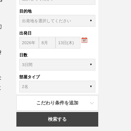
目的地
県
旬
出発日
き
日数
な
部屋タイプ
に
こだわり条件を追加
検索する