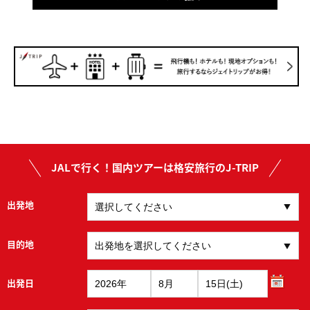
JALで行く！国内ツアーは格安旅行のJ-TRIP
出発地
目的地
出発日