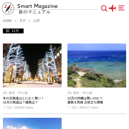
Smart Magazine
旅のマニュアル
HOME
タグ
12月
12月
服装・持ち物
服装・持ち物
冬の北海道はとにかく寒い！
12月の沖縄は寒いのか？
12月の気温は？服装は？
服装＆気候 お役立ち情報
♡ 111 / 250822 views
♡ 101 / 284317 views