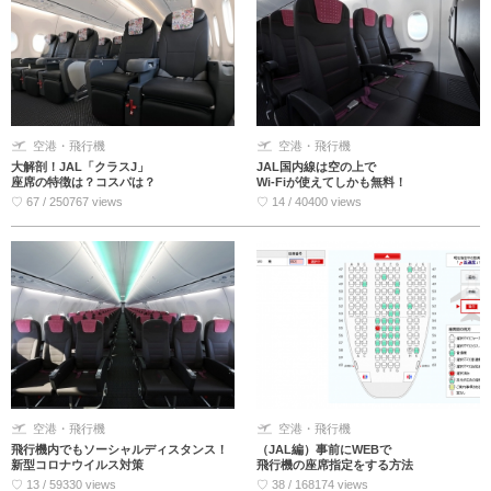
空港・飛行機
空港・飛行機
JAL国内線は空の上で
大解剖！JAL「クラスJ」
Wi-Fiが使えてしかも無料！
座席の特徴は？コスパは？
♡ 14 / 40400 views
♡ 67 / 250767 views
空港・飛行機
空港・飛行機
飛行機内でもソーシャルディスタンス！
（JAL編）事前にWEBで
新型コロナウイルス対策
飛行機の座席指定をする方法
♡ 13 / 59330 views
♡ 38 / 168174 views