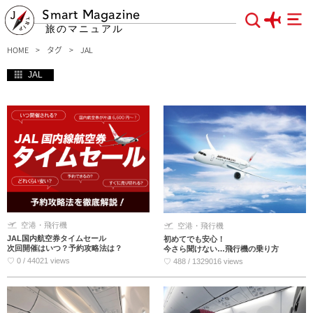
Smart Magazine
旅のマニュアル
HOME
タグ
JAL
JAL
空港・飛行機
空港・飛行機
JAL国内航空券タイムセール
初めてでも安心！
次回開催はいつ？予約攻略法は？
今さら聞けない…飛行機の乗り方
♡ 0 / 44021 views
♡ 488 / 1329016 views