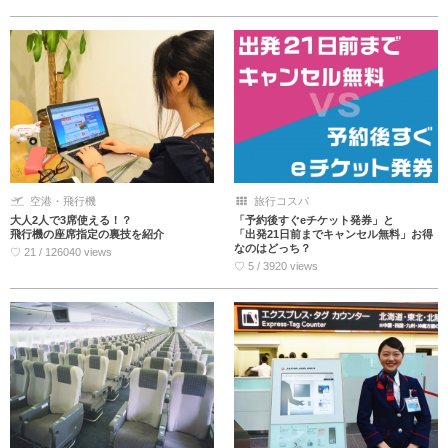
空港・飛行機
旅行コスパ
大人2人で3席使える！？
「予約後すぐeチケット発券」と
飛行機の座席指定の裏技を紹介
「出発21日前までキャンセル無料」お得
なのはどっち？
♡ 21 / 126040 views
♡ 5 / 3920 views