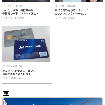
空港・飛行機
空港・飛行機
ゆったり快適、飛行機の旅。
素早く荷物を預る！ＪＡＬの
普通席で一番くつろげる席は？
エクスプレスタグサービス
♡ 13 / 71140 views
♡ 1 / 9395 views
空港・飛行機
JALマイルの貯め方、使い方
お得なあれこれを伝授！
♡ 4 / 19344 views