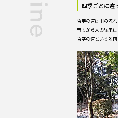
四季ごとに違
哲学の道は川の流れ
普段から人の往来は
哲学の道という名前