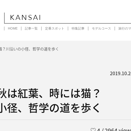
KANSAI
HOME
記事一覧
定番スポット
特集記事
モデルコース
旅行の
猫？川沿いの小径、哲学の道を歩く
2019.10.2
秋は紅葉、時には猫？
小径、哲学の道を歩く
う
♡
4
/ 2964 view