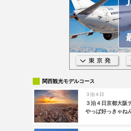
関西観光モデルコース
３泊４日
３泊４日京都大阪
やっぱ好っきゃね