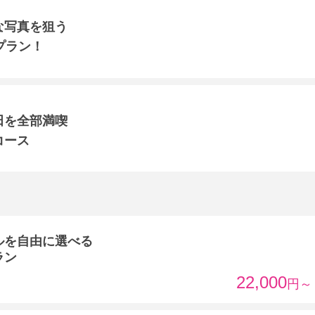
な写真を狙う
プラン！
田を全部満喫
コース
ルを自由に選べる
ラン
22,000
円～