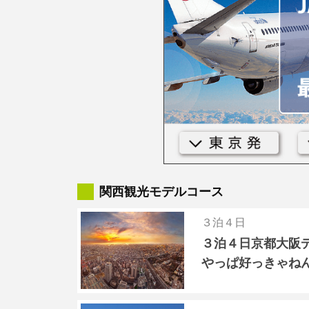
関西観光モデルコース
３泊４日
３泊４日京都大阪
やっぱ好っきゃね