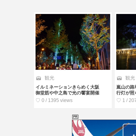
観光
観光
イルミネーションきらめく大阪
嵐山の路
御堂筋や中之島で光の饗宴開催
行灯が照
♡ 0 / 1395 views
♡ 1 / 20