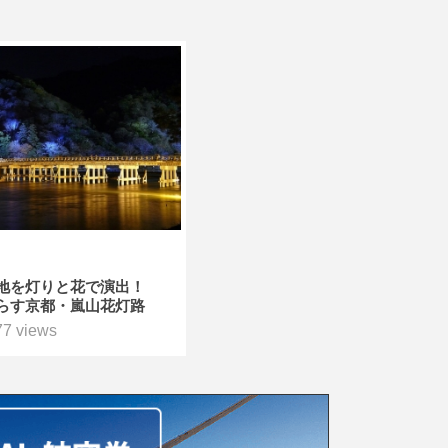
地を灯りと花で演出！
らす京都・嵐山花灯路
77 views