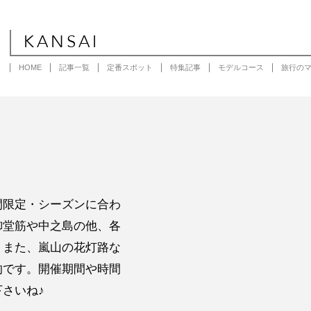
KANSAI
HOME
記事一覧
定番スポット
特集記事
モデルコース
旅行の
間限定・シーズンに合わ
御堂筋や中之島の他、各
。また、嵐山の花灯路な
的です。開催期間や時間
さいね♪