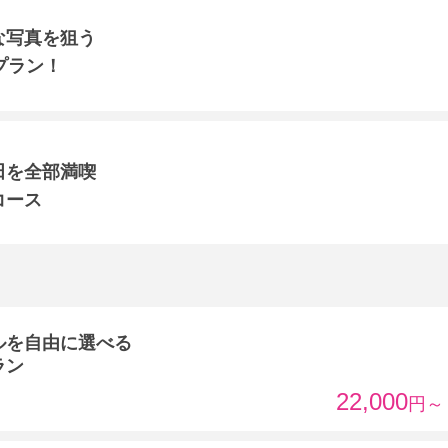
な写真を狙う
プラン！
田を全部満喫
コース
ルを自由に選べる
ラン
22,000
円～