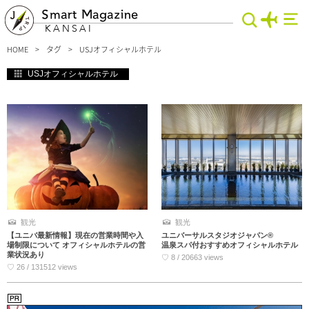
Smart Magazine
KANSAI
HOME
タグ
USJオフィシャルホテル
USJオフィシャルホテル
観光
観光
【ユニバ最新情報】現在の営業時間や入
ユニバーサルスタジオジャパン®
場制限について オフィシャルホテルの営
温泉スパ付おすすめオフィシャルホテル
業状況あり
♡ 8 / 20663 views
♡ 26 / 131512 views