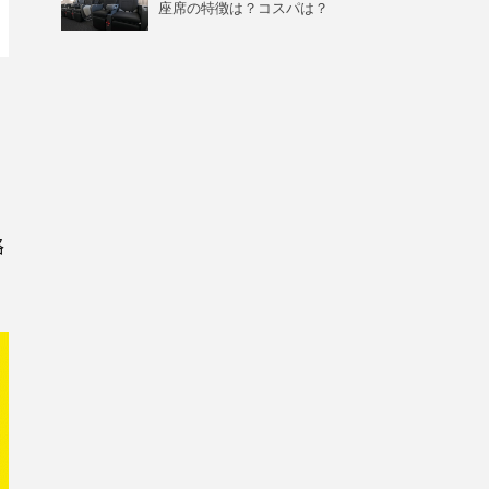
座席の特徴は？コスパは？
も
格