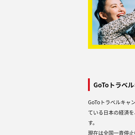
GoToトラベ
GoToトラベルキ
ている日本の経済を
す。
現在は全国一斉停止