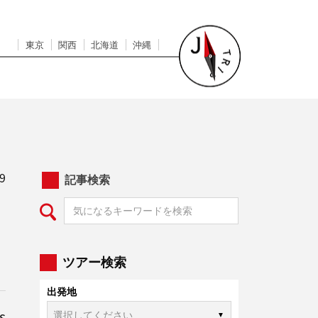
東京
関西
北海道
沖縄
9
記事検索
ツアー検索
出発地
s