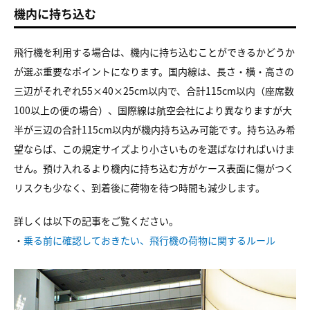
機内に持ち込む
飛行機を利用する場合は、機内に持ち込むことができるかどうか
が
選ぶ重要なポイントになります。
国内線は、長さ・横・高さの
三辺がそれぞれ55×40×25cm以内で、
合計115cm以内（座席数
100以上の便の場合）、国際線は
航空会社により異なりますが大
半が三辺の合計115cm以内が
機内持ち込み可能です。持ち込み希
望ならば、
この規定サイズより小さいものを選ばなければいけま
せん。
預け入れるより機内に持ち込む方がケース表面に傷がつく
リスクも少なく、
到着後に荷物を待つ時間も減少します。
詳しくは以下の記事をご覧ください。
・
乗る前に確認しておきたい、飛行機の荷物に関するルール