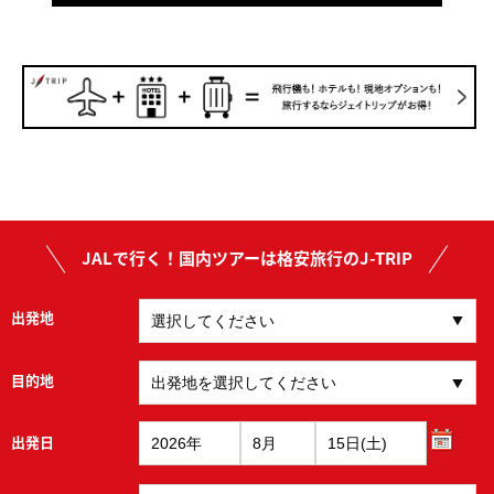
JALで行く！国内ツアーは格安旅行のJ-TRIP
出発地
目的地
出発日