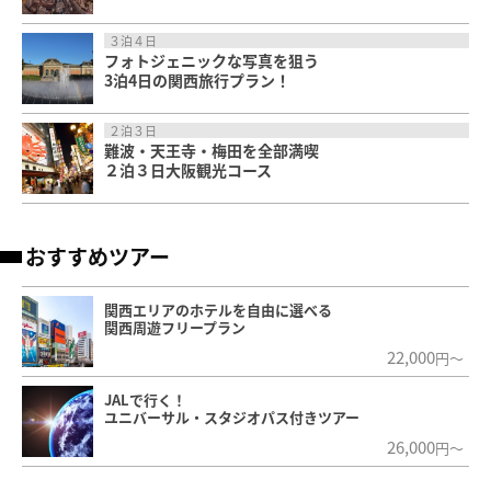
３泊４日
フォトジェニックな写真を狙う
3泊4日の関西旅行プラン！
２泊３日
難波・天王寺・梅田を全部満喫
２泊３日大阪観光コース
おすすめツアー
関西エリアのホテルを自由に選べる
関西周遊フリープラン
22,000
円～
JALで行く！
ユニバーサル・スタジオパス付きツアー
26,000
円～