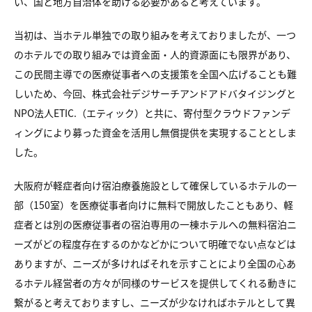
い、国と地方自治体を助ける必要があると考えています。
当初は、当ホテル単独での取り組みを考えておりましたが、一つ
のホテルでの取り組みでは資金面・人的資源面にも限界があり、
この民間主導での医療従事者への支援策を全国へ広げることも難
しいため、今回、株式会社デジサーチアンドアドバタイジングと
NPO法人ETIC.（エティック）と共に、寄付型クラウドファンデ
ィングにより募った資金を活用し無償提供を実現することとしま
した。
大阪府が軽症者向け宿泊療養施設として確保しているホテルの一
部（150室）を医療従事者向けに無料で開放したこともあり、軽
症者とは別の医療従事者の宿泊専用の一棟ホテルへの無料宿泊ニ
ーズがどの程度存在するのかなどかについて明確でない点などは
ありますが、ニーズが多ければそれを示すことにより全国の心あ
るホテル経営者の方々が同様のサービスを提供してくれる動きに
繋がると考えておりますし、ニーズが少なければホテルとして異