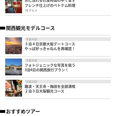
フレンチ仕上げのベトナム料理
グルメ
関西観光モデルコース
３泊４日
３泊４日京都大阪デートコース
やっぱ好っきゃねんを再確認！
３泊４日
フォトジェニックな写真を狙う
3泊4日の関西旅行プラン！
２泊３日
難波・天王寺・梅田を全部満喫
２泊３日大阪観光コース
おすすめツアー