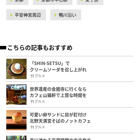
平安神宮周辺
鴨川沿い
こちらの記事もおすすめ
「SHIN-SETSU」で
クリームソーダを召し上がれ
グルメ
世界遺産の金閣寺に行くなら
カフェ山猫軒で上質な時間を
グルメ
可愛い卵サンドに目が釘付け
北野天満宮そばのノットカフェ
グルメ
京に流れる巴里時間の中で食す