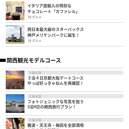
イタリア直輸入の特別な
チョコレート「カファレル」
グルメ
西日本最大級のスターバックス
神戸メリケンパークに誕生！
グルメ
関西観光モデルコース
３泊４日
３泊４日京都大阪デートコース
やっぱ好っきゃねんを再確認！
３泊４日
フォトジェニックな写真を狙う
3泊4日の関西旅行プラン！
２泊３日
難波・天王寺・梅田を全部満喫