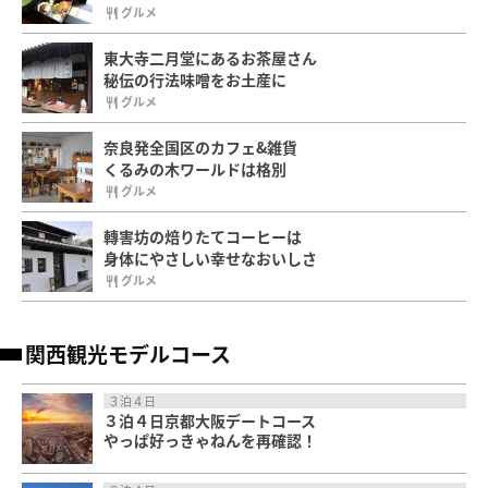
グルメ
東大寺二月堂にあるお茶屋さん
秘伝の行法味噌をお土産に
グルメ
奈良発全国区のカフェ&雑貨
くるみの木ワールドは格別
グルメ
轉害坊の焙りたてコーヒーは
身体にやさしい幸せなおいしさ
グルメ
関西観光モデルコース
３泊４日
３泊４日京都大阪デートコース
やっぱ好っきゃねんを再確認！