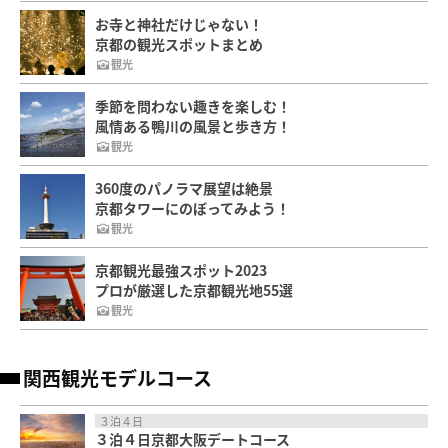
お寺と神社だけじゃない！
京都の観光スポットまとめ
観光
季節を問わない趣きを楽しむ！
風情ある鴨川の風景と歩き方！
観光
360度のパノラマ展望は絶景
京都タワーにのぼってみよう！
観光
京都観光最強スポット2023
プロが厳選した京都観光地55選
観光
関西観光モデルコース
３泊４日
３泊４日京都大阪デートコース