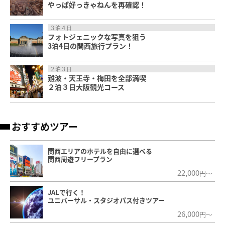
やっぱ好っきゃねんを再確認！
３泊４日
フォトジェニックな写真を狙う
3泊4日の関西旅行プラン！
２泊３日
難波・天王寺・梅田を全部満喫
２泊３日大阪観光コース
おすすめツアー
関西エリアのホテルを自由に選べる
関西周遊フリープラン
22,000
円～
JALで行く！
ユニバーサル・スタジオパス付きツアー
26,000
円～