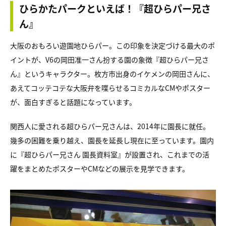
ひらかたパークといえば！『超ひらパー兄さ
ん』
大阪のおもろい遊園地ひらパー。この印象を決定づける最大のポ
イントが、V6の岡田准一さん扮する園の象徴『超ひらパー兄さ
ん』というキャラクター。枚方市出身のイケメンの岡田さんに、
あえてコッテコテな大阪弁を喋らせるコミカルなCMやポスター
が、面白すぎると話題になっています。
関西人に愛される超ひらパー兄さんは、2014年に園長に就任。
幾多の困難を乗り越え、園長を延長し現在に至っています。園内
に『超ひらパー兄さん 園長資料室』が設置され、これまでの活
躍をまとめたポスターやCMなどの展示を見学できます。