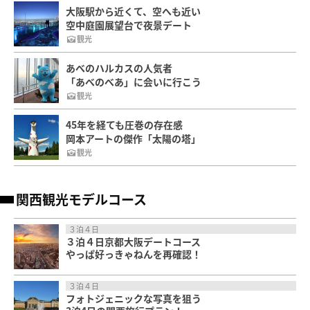
大阪駅から近くて、空へも近い
空中庭園展望台で夜景デート
観光
あべのハルカスの人気者
「あべのべあ」に会いに行こう
観光
45年を経ても圧巻の存在感
岡本アートの傑作「太陽の塔」
観光
関西観光モデルコース
３泊４日
３泊４日京都大阪デートコース
やっぱ好っきゃねんを再確認！
３泊４日
フォトジェニックな写真を狙う